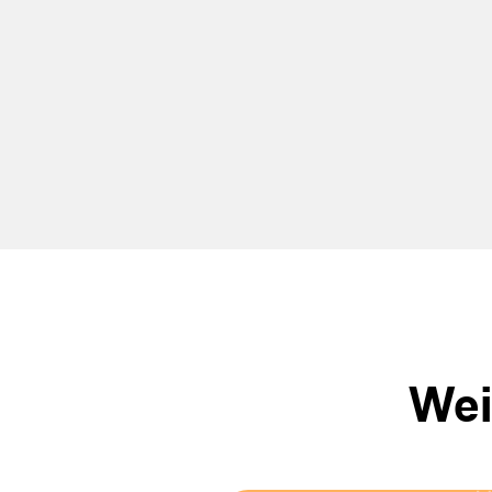
auf 11,5 Mrd. €
Wei