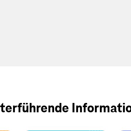
auf 5,7 Mrd. 
terführende Informati