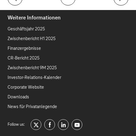
Weitere Bestandteile des Vergütungssystems
Vorüberg
Weitere Informationen
Geschäftsjahr 2025
Zwischenbericht H1 2025
Finanzergebnisse
CR-Bericht 2025
Zwischenbericht 9M 2025
Investor-Relations-Kalender
Corporate Website
Downloads
News für Privatanlegende
Follow us:
twitter
facebook
linkedin
youtube