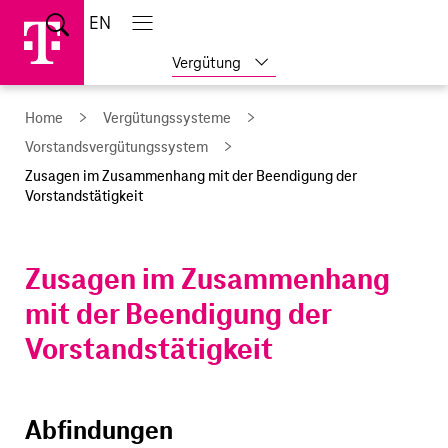
Sprungmarken
Springe
Springe
Home
EN
Suche
direkt
direkt
Hauptnavigation
Hauptnavigation
öffnen
öffnen
schließen
zu
zum
Weitere
Vergütung
Hauptinhalt
Geschäftsberichte
anzeigen
Home
Vergütungssysteme
Vorstands­vergütungssystem
Zusagen im Zusammenhang mit der Beendigung der
Vorstandstätigkeit
Zusagen im Zusammenhang
mit der Beendigung der
Vorstandstätigkeit
Abfindungen