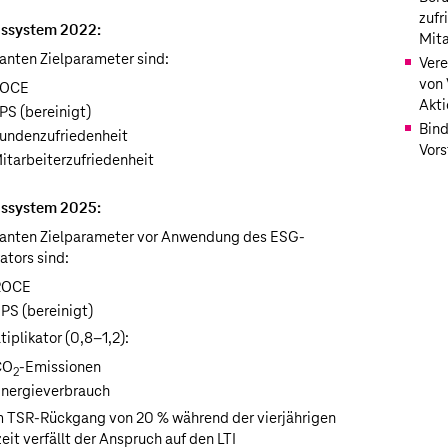
zufr
ssystem 2022:
Mita
vanten Zielparameter sind:
Vere
von 
ROCE
Akti
PS (bereinigt)
Bind
undenzufriedenheit
Vors
itarbeiterzufriedenheit
ssystem 2025:
vanten Zielparameter vor Anwendung des ESG-
ators sind:
ROCE
PS (bereinigt)
iplikator
(0,8–1,2):
CO
-Emissionen
2
nergieverbrauch
 TSR-Rückgang von 20 % während der vierjährigen
eit verfällt der Anspruch auf den LTI