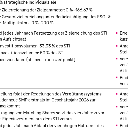
% strategische Individualziele
 Zielerreichung der Zielparameter:
0 %–166,67 %
 Gesamtzielerreichung unter Berücksichtigung des ESG- &
e-Multiplikators:
0 %–200 %
nd jedes Jahr nach Festsetzung der Zielerreichung des STI
Erre
n Aufsichtsrat
kurz
nvestitionsvolumen: 33,33 % des STI
Anre
Ste
nvestitionsvolumen: 50 % des STI
Vere
er: vier Jahre (ab Investitionszeitpunkt)
von 
Akti
Bind
Vors
tellung folgt den Regelungen des
Vergütungssystems
Anre
a der neue SMP erstmals im Geschäftsjahr 2026 zur
Ste
ung kommt
Vere
tragung von Matching Shares setzt das vier Jahre zuvor
von 
e Eigen­investment aus dem STI voraus
Akti
d jedes Jahr nach Ablauf der vierjährigen Haltefrist des
Bind