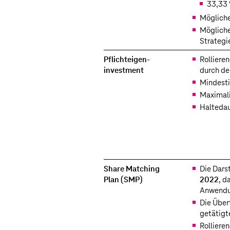
33,33 
Mögliche
Mögliche
Strategi
Pflichteigen­
Rolliere
investment
durch de
Mindesti
Maximali
Haltedau
Share Matching
Die Dars
Plan (SMP)
2022
, d
Anwend
Die Über
getätigt
Rollieren