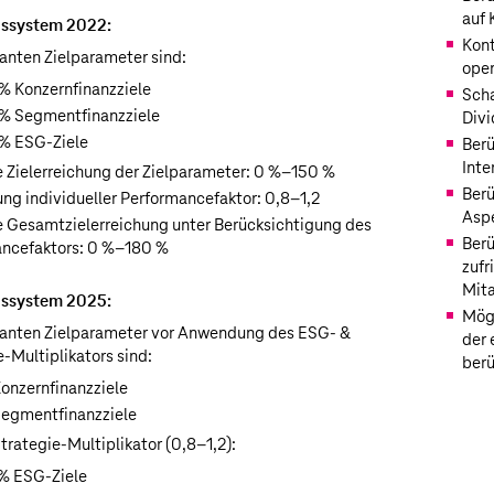
auf
ssystem 2022:
Kont
vanten Zielparameter sind:
oper
% Konzernfinanzziele
Scha
% Segmentfinanzziele
Divi
% ESG-Ziele
Berü
Inte
 Zielerreichung der Zielparameter:
0 %–150 %
Berü
g individueller Performancefaktor:
0,8–1,2
Aspe
 Gesamtzielerreichung unter Berücksichtigung des
Berü
ncefaktors:
0 %–180 %
zufr
Mita
ssystem 2025:
Mögl
vanten Zielparameter vor Anwendung des ESG- &
der 
e-Multiplikators sind:
berü
onzernfinanzziele
egmentfinanzziele
trategie-Multiplikator
(0,8–1,2):
% ESG-Ziele