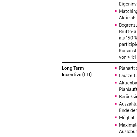
Eigenin
Matching
Aktie al
Begrenzu
Brutto-S
als 150 
partizip
Kursanst
von < 1:1
Long Term
Planart:
Incentive (LTI)
Laufzeit:
Aktienba
Planlauf
Berücksi
Auszahlu
Ende der 
Mögliche
Maximale
Auslobu