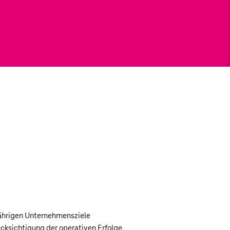
s 2025 abgerechnet
ente
richten sich
r ausgeschiedenen
erreichung des STI
enen Abschnitt
tzung und Strategiebezug
ichung der aus der
elfristplanung abgeleiteten
ährigen Unternehmensziele
cksichtigung der operativen Erfolge