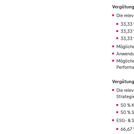
Vergütung
Die rele
33,33 
33,33 
33,33 
Mögliche
Anwendun
Mögliche
Performa
Vergütung
Die rele
Strategi
50 % K
50 % S
ESG- & S
66,67 