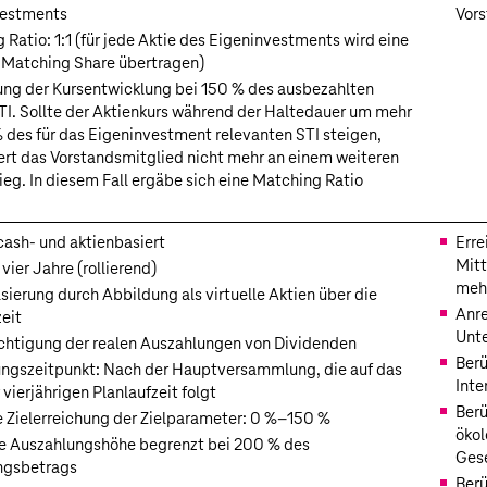
vestments
Vors
 Ratio: 1:1 (für jede Aktie des Eigeninvestments wird eine
s Matching Share übertragen)
ng der Kursentwicklung bei 150 % des ausbezahlten
TI. Sollte der Aktienkurs während der Haltedauer um mehr
% des für das Eigeninvestment relevanten STI steigen,
iert das Vorstandsmitglied nicht mehr an einem weiteren
ieg. In diesem Fall ergäbe sich eine Matching Ratio
 cash- und aktienbasiert
Erre
Mitt
 vier Jahre (rollierend)
meh
sierung durch Abbildung als virtuelle Aktien über die
Anre
zeit
Unt
chtigung der realen Auszahlungen von Dividenden
Berü
ngszeitpunkt: Nach der Hauptversammlung, die auf das
Inte
vierjährigen Planlaufzeit folgt
Berü
 Zielerreichung der Zielparameter:
0 %–150 %
ökol
 Auszahlungshöhe begrenzt bei 200 % des
Gese
ngsbetrags
Berü