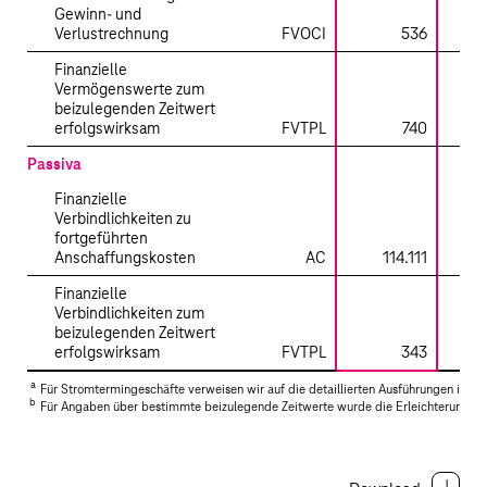
Gewinn- und
Verlustrechnung
FVOCI
536
Finanzielle
Vermögenswerte zum
beizulegenden Zeitwert
erfolgswirksam
FVTPL
740
Passiva
Finanzielle
Verbindlichkeiten zu
fortgeführten
Anschaffungskosten
AC
114.111
114
Finanzielle
Verbindlichkeiten zum
beizulegenden Zeitwert
erfolgswirksam
FVTPL
343
a
Für Stromtermingeschäfte verweisen wir auf die detaillierten Ausführungen im n
b
Für Angaben über bestimmte beizulegende Zeitwerte wurde die Erleichterungsvo