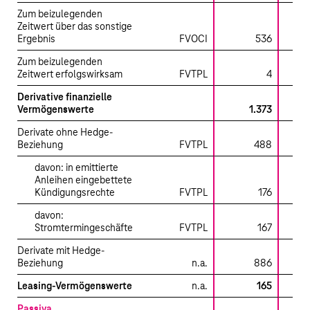
Zum beizulegenden
Zeitwert über das sonstige
Ergebnis
FVOCI
536
Zum beizulegenden
Zeitwert erfolgswirksam
FVTPL
4
Derivative finanzielle
Vermögenswerte
1.373
Derivate ohne Hedge-
Beziehung
FVTPL
488
davon: in emittierte
Anleihen eingebettete
Kündigungsrechte
FVTPL
176
davon:
Stromtermingeschäfte
FVTPL
167
Derivate mit Hedge-
Beziehung
n.a.
886
Leasing-Vermögenswerte
n.a.
165
Passiva