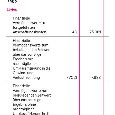
IFRS 9
Aktiva
Finanzielle
Vermögenswerte zu
fortgeführten
Anschaffungskosten
AC
23.081
23.
Finanzielle
Vermögenswerte zum
beizulegenden Zeitwert
über das sonstige
Ergebnis mit
nachträglicher
Umklassifizierung in die
Gewinn- und
Verlustrechnung
FVOCI
7.888
Finanzielle
Vermögenswerte zum
beizulegenden Zeitwert
über das sonstige
Ergebnis ohne
nachträgliche
Umklassifizierung in die