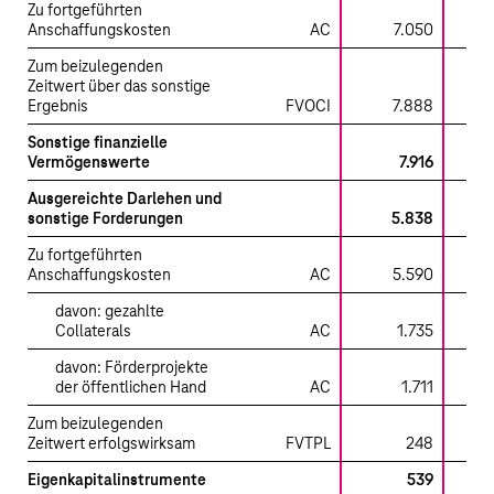
Zu fortgeführten
Anschaffungskosten
AC
7.050
7.
Zum beizulegenden
Zeitwert über das sonstige
Ergebnis
FVOCI
7.888
Sonstige finanzielle
Vermögenswerte
7.916
Ausgereichte Darlehen und
sonstige Forderungen
5.838
Zu fortgeführten
Anschaffungskosten
AC
5.590
5.
davon: gezahlte
Collaterals
AC
1.735
1.
davon: Förderprojekte
der öffentlichen Hand
AC
1.711
1
Zum beizulegenden
Zeitwert erfolgswirksam
FVTPL
248
Eigenkapitalinstrumente
539