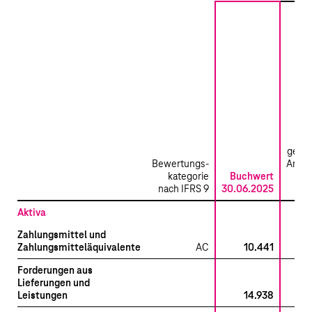
F
gefüh
Bewertungs­
Ansch
kategorie
Buchwert
fun
nach IFRS 9
30.06.2025
kos
Aktiva
Zahlungsmittel und
Zahlungsmitteläquivalente
AC
10.441
10.
Forderungen aus
Lieferungen und
Leistungen
14.938