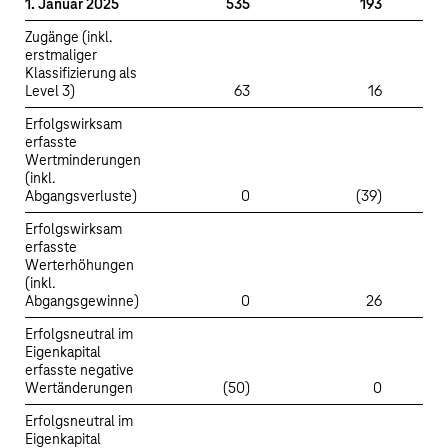
1. Januar 2025
535
193
Zugänge (inkl.
erstmaliger
Klassifizierung als
Level 3)
63
16
Erfolgswirksam
erfasste
Wertminderungen
(inkl.
Abgangsverluste)
0
(39)
Erfolgswirksam
erfasste
Werterhöhungen
(inkl.
Abgangsgewinne)
0
26
Erfolgsneutral im
Eigenkapital
erfasste negative
Wertänderungen
(50)
0
Erfolgsneutral im
Eigenkapital