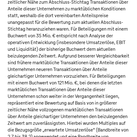
zeitlicher Nähe zum Abschluss-Stichtag Transaktionen über
Anteile dieser Unternehmen zu marktüblichen Konditionen
statt, weshalb die dort vereinbarten Anteilspreise
unangepasst für die Bewertung zum aktuellen Abschluss-
Stichtag heranzuziehen waren. Für Beteiligungen mit einem
Buchwert von
35 Mio. €
entspricht nach Analyse der
operativen Entwicklung (insbesondere Umsatzerlöse, EBIT
und Liquidität) der bisherige Buchwert dem aktuellen
beizulegenden Zeitwert. Aufgrund besserer Vergleichbarkeit
sind frühere marktübliche Transaktionen über Anteile dieser
Unternehmen neueren Transaktionen über Anteile
gleichartiger Unternehmen vorzuziehen. Für Beteiligungen
mit einem Buchwert von
121 Mio. €
, bei denen die letzten
marktüblichen Transaktionen über Anteile dieser
Unternehmen schon weiter in der Vergangenheit liegen,
repräsentiert eine Bewertung auf Basis von in größerer
zeitlicher Nähe vollzogenen marktüblichen Transaktionen
über Anteile gleichartiger Unternehmen den beizulegenden
Zeitwert am zuverlässigsten. Hierbei wurden Multiples auf
die Bezugsgröße „erwartete Umsatzerlöse“ (Bandbreite von
2,7 bis 38,2) angewendet und eine Bandbreite von