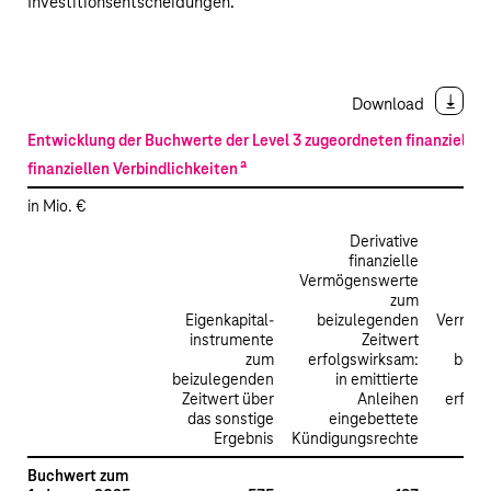
Investitionsentscheidungen.
Download
Entwicklung der Buchwerte der Level 3 zugeordneten finanziell
a
finanziellen Verbindlichkeiten
in Mio. €
Derivative
finanzielle
Vermögenswerte
zum
Eigenkapital­
beizulegenden
Vermög
instrumente
Zeitwert
zum
erfolgswirksam:
beiz
beizulegenden
in emittierte
Zeitwert über
Anleihen
erfolg
das sonstige
eingebettete
Str
Ergebnis
Kündigungsrechte
Buchwert zum