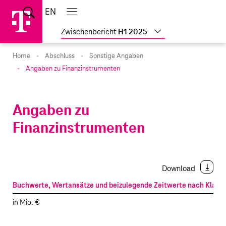
Sprungmarken
Springe
Springe
Home
EN
Suche
direkt
direkt
Main
menu
zu
zum
Zwischenbericht
H1 2025
Hauptinhalt
Home
Abschluss
Sonstige Angaben
Angaben zu Finanzinstrumenten
Angaben zu
Finanzinstrumenten
Download
Buchwerte, Wertansätze und beizulegende Zeitwerte nach Klass
in Mio. €