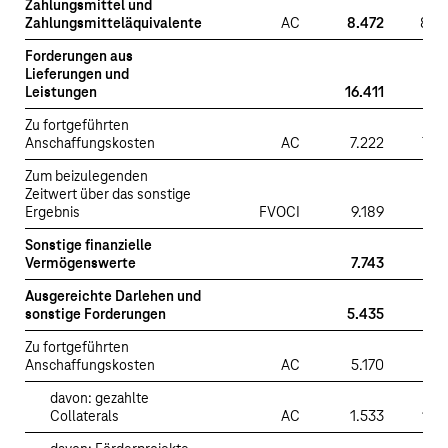
Zahlungsmittel und
Zahlungsmitteläquivalente
AC
8.472
8.4
Forderungen aus
Lieferungen und
Leistungen
16.411
Zu fortgeführten
Anschaffungskosten
AC
7.222
7.2
Zum beizulegenden
Zeitwert über das sonstige
Ergebnis
FVOCI
9.189
Sonstige finanzielle
Vermögenswerte
7.743
Ausgereichte Darlehen und
sonstige Forderungen
5.435
Zu fortgeführten
Anschaffungskosten
AC
5.170
5.1
davon: gezahlte
Collaterals
AC
1.533
1.5