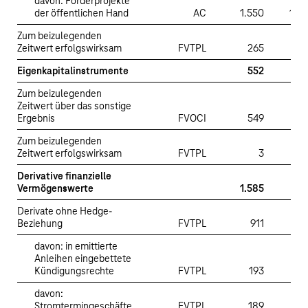
davon: Förderprojekte
der öffentlichen Hand
AC
1.550
1.5
Zum beizulegenden
Zeitwert erfolgswirksam
FVTPL
265
Eigenkapitalinstrumente
552
Zum beizulegenden
Zeitwert über das sonstige
Ergebnis
FVOCI
549
Zum beizulegenden
Zeitwert erfolgswirksam
FVTPL
3
Derivative finanzielle
Vermögenswerte
1.585
Derivate ohne Hedge-
Beziehung
FVTPL
911
davon: in emittierte
Anleihen eingebettete
Kündigungsrechte
FVTPL
193
davon:
Stromtermingeschäfte
FVTPL
189