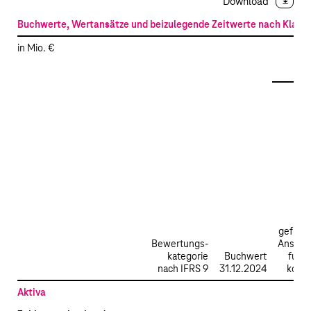
Download
Buchwerte, Wertansätze und beizulegende Zeitwerte nach Klass
in Mio. €
For
geführ
Bewertungs­
Anscha
kategorie
Buchwert
fung
nach IFRS 9
31.12.2024
kost
Aktiva