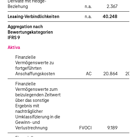
Derivate mit Hedge-
Beziehung
n.a.
2.367
Leasing-Verbindlichkeiten
n.a.
40.248
Aggregation nach
Bewertungskategorien
IFRS 9
Aktiva
Finanzielle
Vermögenswerte zu
fortgeführten
Anschaffungskosten
AC
20.864
20.8
Finanzielle
Vermögenswerte zum
beizulegenden Zeitwert
über das sonstige
Ergebnis mit
nachträglicher
Umklassifizierung in die
Gewinn- und
Verlustrechnung
FVOCI
9.189