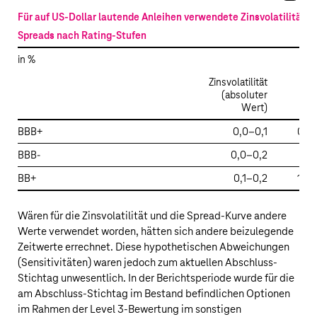
Für auf US-Dollar lautende Anleihen verwendete Zinsvolatilitäte
Spreads nach Rating-Stufen
in %
Zinsvolatilität
(absoluter
Wert)
Spr
BBB+
0,0–0,1
0,9–
BBB-
0,0–0,2
1,3
BB+
0,1–0,2
1,6–
Wären für die Zinsvolatilität und die Spread-Kurve andere
Werte verwendet worden, hätten sich andere beizulegende
Zeitwerte errechnet. Diese hypothetischen Abweichungen
(Sensitivitäten) waren jedoch zum aktuellen Abschluss-
Stichtag unwesentlich. In der Berichtsperiode wurde für die
am Abschluss-Stichtag im Bestand befindlichen Optionen
im Rahmen der Level 3-Bewertung im sonstigen