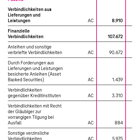
Verbindlichkeiten aus
Lieferungen und
Leistungen
AC
8.910
8.
Finanzielle
Verbindlichkeiten
107.672
Anleihen und sonstige
verbriefte Verbindlichkeiten
AC
90.672
90.
Durch Forderungen aus
Lieferungen und Leistungen
besicherte Anleihen (Asset
Backed Securities)
AC
1.439
1.
Verbindlichkeiten
gegenüber Kreditinstituten
AC
3.310
3.
Verbindlichkeiten mit Recht
der Gläubiger zur
vorrangigen Tilgung bei
Ausfall
AC
884
Sonstige verzinsliche
Verbindlichkeiten
AC
5.975
5.