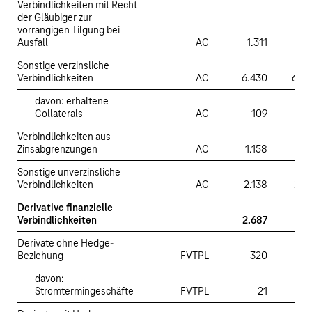
Verbindlichkeiten mit Recht
der Gläubiger zur
vorrangigen Tilgung bei
Ausfall
AC
1.311
1.3
Sonstige verzinsliche
Verbindlichkeiten
AC
6.430
6.4
davon: erhaltene
Collaterals
AC
109
1
Verbindlichkeiten aus
Zinsabgrenzungen
AC
1.158
1.1
Sonstige unverzinsliche
Verbindlichkeiten
AC
2.138
2.1
Derivative finanzielle
Verbindlichkeiten
2.687
Derivate ohne Hedge-
Beziehung
FVTPL
320
davon:
Stromtermingeschäfte
FVTPL
21