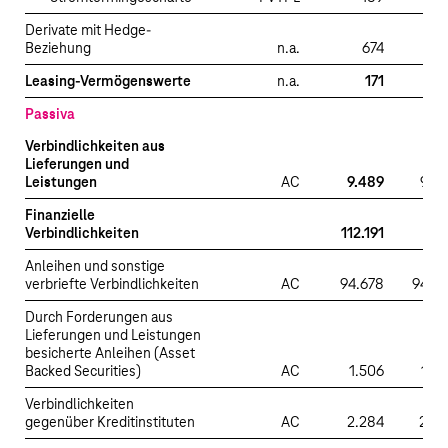
Derivate mit Hedge-
Beziehung
n.a.
674
Leasing-Vermögenswerte
n.a.
171
Passiva
Verbindlichkeiten aus
Lieferungen und
Leistungen
AC
9.489
9.4
Finanzielle
Verbindlichkeiten
112.191
Anleihen und sonstige
verbriefte Verbindlichkeiten
AC
94.678
94.6
Durch Forderungen aus
Lieferungen und Leistungen
besicherte Anleihen (Asset
Backed Securities)
AC
1.506
1.5
Verbindlichkeiten
gegenüber Kreditinstituten
AC
2.284
2.2