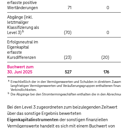
erfasste positive
Wertänderungen
71
0
Abgänge (inkl.
letztmaliger
Klassifizierung als
b
Level 3)
(70)
0
Erfolgsneutral im
Eigenkapital
erfasste
Kursdifferenzen
(23)
(20)
Buchwert zum
30. Juni 2025
527
176
a
Einschließlich der in den Vermögenswerten und Schulden in direktem Zusammen
langfristigen Vermögenswerten und Veräußerungsgruppen enthaltenen finanziel
Verbindlichkeiten.
b
Die Abgänge bei den Stromtermingeschäften enthalten die in den Abrechnungen 
Bei den Level 3 zugeordneten zum beizulegenden Zeitwert
über das sonstige Ergebnis bewerteten
Eigenkapitalinstrumenten
der sonstigen finanziellen
Vermögenswerte handelt es sich mit einem Buchwert von