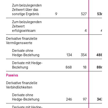
Zum beizulegenden
Zeitwert über das
sonstige Ergebnis
9
527
536
Zum beizulegenden
Zeitwert
erfolgswirksam
4
4
Derivative finanzielle
Vermögenswerte
Derivate ohne
Hedge-Beziehung
134
354
488
Derivate mit Hedge-
Beziehung
868
18
886
Passiva
Derivative finanzielle
Verbindlichkeiten
Derivate ohne
Hedge-Beziehung
246
97
343
Derivate mit Hedge-