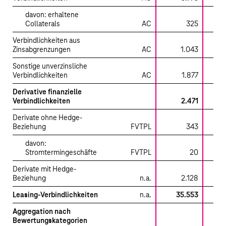
davon: erhaltene
Collaterals
AC
325
Verbindlichkeiten aus
Zinsabgrenzungen
AC
1.043
1.
Sonstige unverzinsliche
Verbindlichkeiten
AC
1.877
1.
Derivative finanzielle
Verbindlichkeiten
2.471
Derivate ohne Hedge-
Beziehung
FVTPL
343
davon:
Stromtermingeschäfte
FVTPL
20
Derivate mit Hedge-
Beziehung
n.a.
2.128
Leasing-Verbindlichkeiten
n.a.
35.553
Aggregation nach
Bewertungskategorien