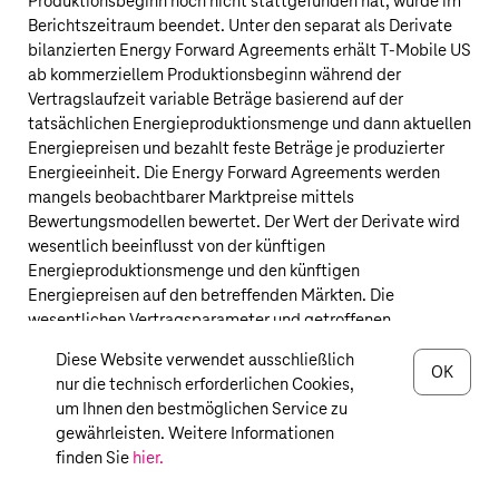
Produktionsbeginn noch nicht stattgefunden hat, wurde im
Berichtszeitraum beendet. Unter den separat als Derivate
bilanzierten Energy Forward Agreements erhält
T‑Mobile US
ab kommerziellem Produktionsbeginn während der
Vertragslaufzeit variable Beträge basierend auf der
tatsächlichen Energieproduktionsmenge und dann aktuellen
Energiepreisen und bezahlt feste Beträge je produzierter
Energieeinheit. Die Energy Forward Agreements werden
mangels beobachtbarer Marktpreise mittels
Bewertungsmodellen bewertet. Der Wert der Derivate wird
wesentlich beeinflusst von der künftigen
Energieproduktionsmenge und den künftigen
Energiepreisen auf den betreffenden Märkten. Die
wesentlichen Vertragsparameter und getroffenen
Annahmen sind in der nachfolgenden Tabelle dargestellt.
Diese Website verwendet ausschließlich
Nach Einschätzung der
T‑Mobile US
wurden die Verträge zu
OK
nur die technisch erforderlichen Cookies,
aktuellen Marktkonditionen geschlossen, und bei der
um Ihnen den bestmöglichen Service zu
Bewertung wurden die am besten geeigneten Werte für die
gewährleisten. Weitere Informationen
nicht beobachtbaren Eingangsparameter verwendet. Der
finden Sie
hier.
Transaktionspreis bei Vertragsschluss betrug jeweils Null.
Weil nicht beobachtbare Eingangsparameter wesentlichen