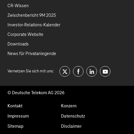
CR-Wissen
Zwischenbericht 9M 2025
Investor-Relations-Kalender
Corporate Website
Downloads
News für Privatanlegende
Vernetzen Sie sich mit uns:
twitter
facebook
linkedin
youtube
© Deutsche Telekom AG 2026
Fußzeilennavigation
Kontakt
Konzern
Impressum
Datenschutz
Sitemap
Disclaimer