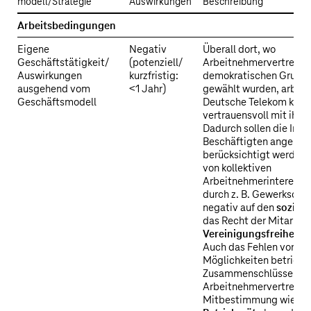
modell/Strategie
Auswirkungen
Beschreibung
ESRS
Arbeitsbedingungen
2
Eigene
Negativ
Überall dort, wo
SBM-
Geschäftstätigkeit/
(potenziell/
Arbeitnehmervertretun
3
Auswirkungen
kurzfristig:
demokratischen Grund
S1
ausgehend vom
<1 Jahr)
gewählt wurden, arbeit
–
Geschäftsmodell
Deutsche Telekom konst
Wesentliche
vertrauensvoll mit ihn
Dadurch sollen die Inte
Auswirkungen
Beschäftigten angeme
unserer
berücksichtigt werden.
Geschäftstätigkeit
von kollektiven
auf
Arbeitnehmerinteresse
Gesellschaft
durch z. B. Gewerkschaf
und
negativ auf den
soziale
das Recht der Mitarbeit
Umwelt
Vereinigungsfreiheit
a
Auch das Fehlen von a
Möglichkeiten betriebl
Zusammenschlüsse der
Arbeitnehmervertretun
Mitbestimmung wie z. B