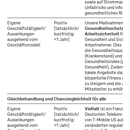
sowie auf Strommasten 
Unfallrisiko und infolge
gesundheitliches Risiko
Eigene
Positiv
Unsere Maßnahmen für
Geschäftstätigkeit/
(tatsächlich/
Gesundheitsschutz sow
Auswirkungen
kurzfristig:
Arbeitssicherheit
förde
ausgehend vom
<1 Jahr)
Gesundheit und Sicherh
Geschäftsmodell
Arbeitnehmer. Dies bel
die Gesundheitsquote
(Krankenstand) und der
Gesundheitsindex (psy
Gesundheit). Zudem tr
lokale Angebote dazu be
körperliche Fitness der
zu steigern und die Zuf
Mitarbeiter zu erhöhen.
Gleichbehandlung und Chancengleichheit für alle
Eigene
Positiv
Vielfalt
ist ein Fokusth
Geschäftstätigkeit/
(tatsächlich/
Deutschen Telekom (m
Auswirkungen
kurzfristig:
von T‑Mobile US aufgru
ausgehend vom
<1 Jahr)
veränderten regulatori