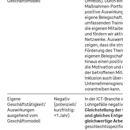
Geschäftsmodell
Umfelds). Durch ein en
Maßnahmen-Portfolio er
positive Auswirkungen 
eigene Belegschaft. N
umfassenden Trainings
die eigenen Mitarbeiter
und fördern wir aktiv Mi
Netzwerke. Auswertun
zeigen, dass die struktu
Förderung des Themas Vi
eigenen Belegschaft un
hinaus einen positiven E
die Motivation und das
der betroffenen Mitarbe
Inklusion auch über die
Unternehmensgrenzen 
vorantreiben kann.
Eigene
Negativ
In der ICT-Branche wirk
Geschäftstätigkeit/
(potenziell/
Lohngefälle negativ auf
Auswirkungen
kurzfristig:
Gleichstellung der Ge
ausgehend vom
<1 Jahr)
und gleiches Entgelt f
Geschäftsmodell
gleichwertige Arbeit
au
geschlechtsspezifische