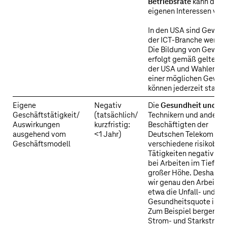
Betriebsräte
kann die V
eigenen Interessen ver
In den USA sind Gewerk
der ICT-Branche weniger
Die Bildung von Gewer
erfolgt gemäß geltende
der USA und Wahlen zu
einer möglichen Gewer
können jederzeit stattf
Eigene
Negativ
Die
Gesundheit und Si
Geschäftstätigkeit/
(tatsächlich/
Technikern und anderen
Auswirkungen
kurzfristig:
Beschäftigten der
ausgehend vom
<1 Jahr)
Deutschen Telekom wir
Geschäftsmodell
verschiedene risikobeh
Tätigkeiten negativ bee
bei Arbeiten im Tiefbau
großer Höhe. Deshalb 
wir genau den Arbeitssc
etwa die Unfall- und
Gesundheitsquote in D
Zum Beispiel bergen Tä
Strom- und Starkstrom