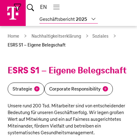
Sprungmarken
Springe
Springe
Home
EN
Suche
direkt
direkt
Hauptnavigation
Hauptnavigation
Schließen
öffnen
öffnen
schließen
zu
zum
Weitere
Geschäftsbericht
2025
Hauptinhalt
Geschäftsberichte
anzeigen
Home
Nachhaltigkeitserklärung
Soziales
ESRS S1 – Eigene Belegschaft
ESRS S1 – Eigene Belegschaft
Strategie
Corporate Responsibility
Unsere rund 200 Tsd. Mitarbeiter sind von entscheidender
Bedeutung für unseren Geschäftserfolg. Wir legen großen
Wert auf Mitwirkung und ein auf Fairness ausgerichtetes
Miteinander, fördern Vielfalt und betreiben ein
systematisches Gesundheitsmanagement.