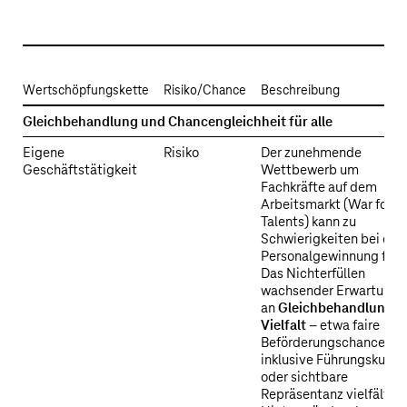
Wertschöpfungskette
Risiko/Chance
Beschreibung
ESRS
Gleichbehandlung und Chancengleichheit für alle
2
Eigene
Risiko
Der zunehmende
SBM-
Geschäftstätigkeit
Wettbewerb um
3
Fachkräfte auf dem
S1
Arbeitsmarkt (War for
–
Talents) kann zu
Wesentliche
Schwierigkeiten bei der
Personalgewinnung führ
themenspezifische
Das Nichterfüllen
Risiken
wachsender Erwartunge
und
an
Gleichbehandlung
u
Chancen
Vielfalt
– etwa faire
Beförderungschancen,
inklusive Führungskultur
oder sichtbare
Repräsentanz vielfältige