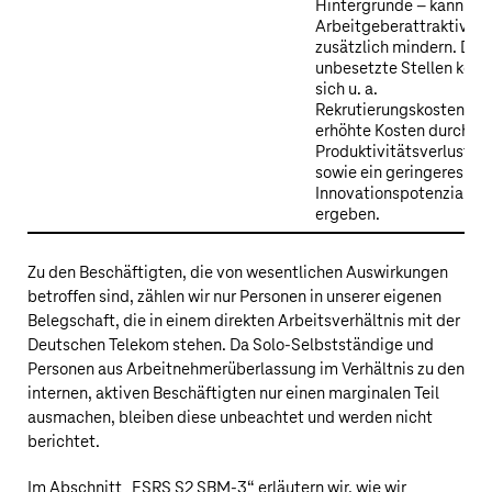
Hintergründe – kann die
Arbeitgeberattraktivitä
zusätzlich mindern. Dur
unbesetzte Stellen könn
sich u. a.
Rekrutierungskosten,
erhöhte Kosten durch
Produktivitätsverluste
sowie ein geringeres
Innovationspotenzial
ergeben.
Zu den Beschäftigten, die von wesentlichen Auswirkungen
betroffen sind, zählen wir nur Personen in unserer eigenen
Belegschaft, die in einem direkten Arbeitsverhältnis mit der
Deutschen Telekom
stehen. Da Solo-Selbstständige und
Personen aus Arbeitnehmerüberlassung im Verhältnis zu den
internen, aktiven Beschäftigten nur einen marginalen Teil
ausmachen, bleiben diese unbeachtet und werden nicht
berichtet.
Im Abschnitt „
ESRS S2 SBM-3
“ erläutern wir, wie wir