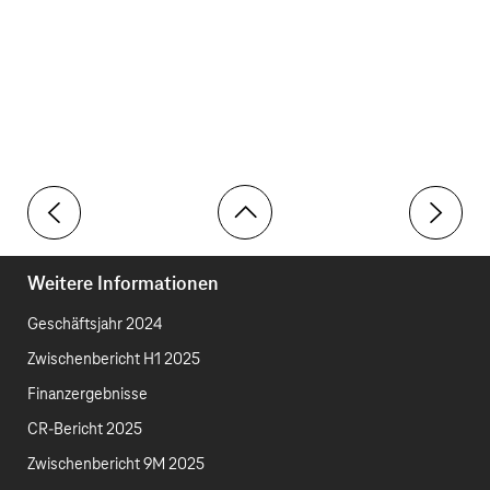
Toolbar
Highlights
Vorbeme
Weitere Informationen
Geschäftsjahr 2024
Zwischenbericht H1 2025
Finanzergebnisse
CR-Bericht 2025
Zwischenbericht 9M 2025