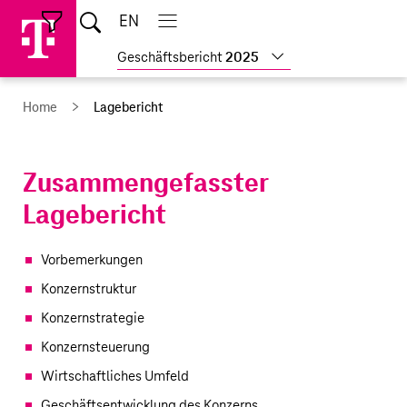
Sprungmarken
Springe
Springe
Home
EN
Suche
direkt
direkt
Hauptnavigation
Hauptnavigation
Schließen
öffnen
öffnen
schließen
zu
zum
Weitere
Geschäftsbericht
2025
Hauptinhalt
Geschäftsberichte
anzeigen
Home
Lagebericht
Zusammen­gefasster
Lagebericht
Vorbemerkungen
Konzernstruktur
Konzernstrategie
Konzernsteuerung
Wirtschaftliches Umfeld
Geschäftsentwicklung des Konzerns