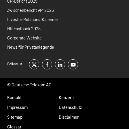
CR-Bericht 2025
Zwischenbericht 9M 2025
Investor-Relations-Kalender
HR Factbook 2025
Corporate Website
News für Privatanlegende
Follow us:
twitter
facebook
linkedin
youtube
© Deutsche Telekom AG
Fußzeilennavigation
Kontakt
Konzern
Impressum
Datenschutz
Sitemap
Disclaimer
Glossar