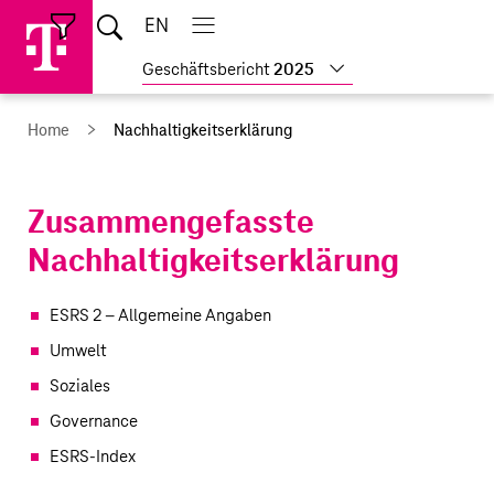
Sprungmarken
Springe
Springe
Home
EN
Suche
direkt
direkt
Hauptnavigation
Hauptnavigation
Schließen
öffnen
öffnen
schließen
zu
zum
Weitere
Geschäftsbericht
2025
Hauptinhalt
Geschäftsberichte
anzeigen
Home
Nachhaltigkeitserklärung
Zusammengefasste
Nachhaltigkeitserklärung
ESRS 2 – Allgemeine Angaben
Umwelt
Soziales
Governance
ESRS-Index