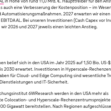
AL
in Höhe von rund
11,0 Mrd. €
. Haupttreiber für den Ans
 auch eine Verbesserung der Kostenposition – im Wesen
nd Automatisierungsmaßnahmen. 2027 erwarten wir einen
 EBITDA AL. Bei unseren Investitionen (Cash Capex vor Inv
wir 2026 und 2027 jeweils einen leichten Anstieg.
n belief sich in den USA im Jahr 2025 auf 1,50 Bio. US‑$;
 bis 2030 erwartet. Investitionen in Hyperscale-Rechenze
en für Cloud- und Edge Computing sind wesentliche Tre
Dienstleistungen und IT-Sicherheit.
chungsinstitut 6WResearch werden in den USA mehr als
te Colocation- und Hyperscale-Rechenzentrumsprojekte 
100 Gigawatt bereitstellen. Nach Regionen aufgeschlüssel