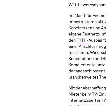
Wettbewerbsdynamik
Im Markt für Festne
Infrastrukturen akt
Kabelnetzen und Anb
eigene Festnetz-Inf
den
FTTH
-Ausbau f
einer Anschlussmögl
realisieren. Wir er
Kooperationsmodell
Kernelemente unsere
der angeschlossen
branchenweites Th
Mit der Abschaffung
Mieter beim
TV‑Emp
internetbasierter
TV