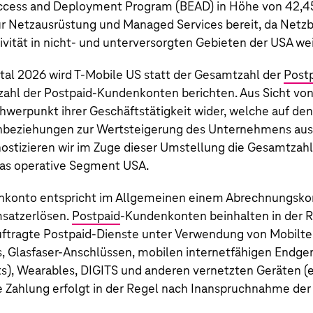
ccess and Deployment Program (BEAD) in Höhe von
42,4
für Netzausrüstung und Managed Services bereit, da Netzb
ität in nicht- und unterversorgten Gebieten der USA we
al 2026 wird T-Mobile US statt der Gesamtzahl der
Post
ahl der Postpaid-Kundenkonten berichten. Aus Sicht von
chwerpunkt ihrer Geschäftstätigkeit wider, welche auf de
nbeziehungen zur Wertsteigerung des Unternehmens ausge
stizieren wir im Zuge dieser Umstellung die Gesamtzahl
as operative Segment USA.
nkonto entspricht im Allgemeinen einem Abrechnungsko
msatzerlösen.
Postpaid
-Kundenkonten beinhalten in der 
ftragte Postpaid-Dienste unter Verwendung von Mobilte
 Glasfaser-Anschlüssen, mobilen internetfähigen Endgerä
s), Wearables, DIGITS und anderen vernetzten Geräten (e
ie Zahlung erfolgt in der Regel nach Inanspruchnahme der