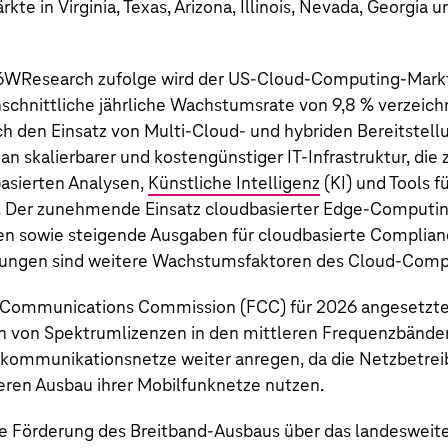
kte in Virginia, Texas, Arizona, Illinois, Nevada, Georgia
6WResearch zufolge wird der
US‑Cloud
-Computing-Markt
schnittliche jährliche Wachstumsrate von 9,8 % verzeich
h den Einsatz von Multi-Cloud- und hybriden Bereitstel
n skalierbarer und kostengünstiger IT-Infrastruktur, di
asierten Analysen,
Künstliche Intelligenz
(KI) und Tools f
. Der zunehmende Einsatz cloudbasierter Edge-Computing
 sowie steigende Ausgaben für cloudbasierte Complian
sungen sind weitere Wachstumsfaktoren des Cloud-Comp
l Communications Commission (FCC) für 2026 angesetzte
n von Spektrumlizenzen in den mittleren Frequenzbänder
lekommunikationsnetze weiter anregen, da die Netzbetre
ren Ausbau ihrer Mobilfunknetze nutzen.
e Förderung des Breitband-Ausbaus über das landesweite