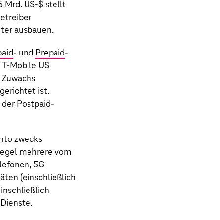
5 Mrd. US‑$
stellt
etreiber
iter ausbauen.
paid
- und
Prepaid
-
 T-Mobile US
n Zuwachs
richtet ist.
 der Postpaid-
nto zwecks
Regel mehrere vom
lefonen, 5G-
ten (einschließlich
inschließlich
 Dienste.