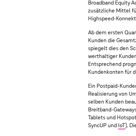
Broadband Equity A
zusätzliche Mittel 
Highspeed-Konnektiv
Ab dem ersten Quart
Kunden die Gesamtz
spiegelt dies den S
werthaltiger Kunde
Entsprechend progno
Kundenkonten für d
Ein Postpaid-Kunde
Realisierung von U
selben Kunden beau
Breitband-Gateways,
Tablets und Hotspot
SyncUP und
IoT
). D