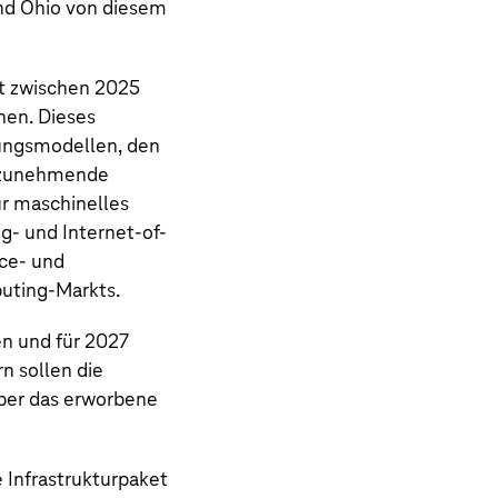
 und Ohio von diesem
 zwischen 2025
nen. Dieses
lungsmodellen, den
e zunehmende
ür maschinelles
- und Internet-of-
ce- und
uting-Markts.
n und für 2027
n sollen die
iber das erworbene
 Infrastrukturpaket