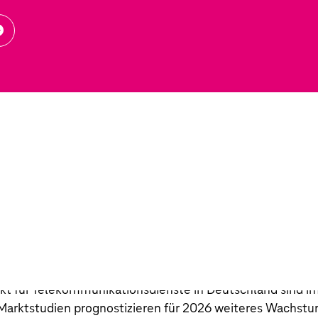
eistungsindikatoren unserer operativen Segmente. Bei der
n gehen wir von einem vergleichbaren Konsolidierungskr
tern
s.
 Informationen zu der erwarteten Entwicklung der opera
ahr 2027 haben wir auf unserem
Kapitalmarkttag 2024
egment Group Development trägt nicht mehr wesentlich 
stungsindikatoren des Konzerns bei. Aus diesem Grund ve
gesonderte Darstellung der Zahlen des Segments sowie e
d
t für Telekommunikationsdienste in Deutschland sind im
Marktstudien prognostizieren für 2026 weiteres Wachstu