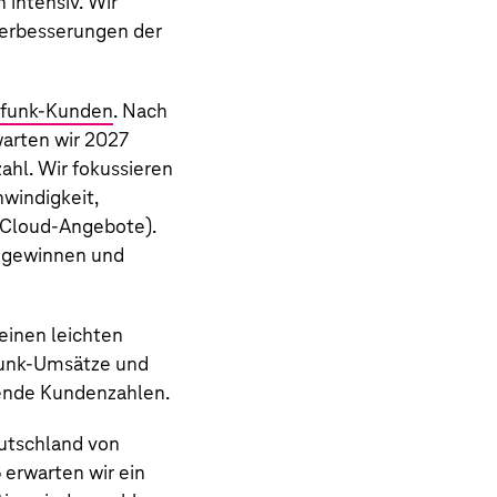
n
intensiv. Wir
Verbesserungen der
lfunk-Kunden
. Nach
warten wir 2027
ahl. Wir fokussieren
windigkeit,
 Cloud-Angebote).
enzgewinnen und
einen leichten
funk-Umsätze und
gende Kundenzahlen.
utschland von
 erwarten wir ein