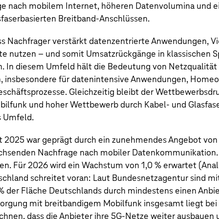
ge nach mobilem Internet, höheren Datenvolumina und e
faserbasierten Breitband-Anschlüssen.
ss Nachfrager verstärkt datenzentrierte Anwendungen, V
ste nutzen – und somit Umsatzrückgänge in klassischen 
 In diesem Umfeld hält die Bedeutung von Netzqualität 
, insbesondere für datenintensive Anwendungen, Homeof
 Geschäftsprozesse. Gleichzeitig bleibt der Wettbewerbsdr
bilfunk und hoher Wettbewerb durch Kabel- und Glasfase
s Umfeld.
t 2025 war geprägt durch ein zunehmendes Angebot von 
achsenden Nachfrage nach mobiler Datenkommunikation.
gen. Für 2026 wird ein Wachstum von 1,0 % erwartet (Ana
chland schreitet voran: Laut Bundesnetzagentur sind mi
% der Fläche Deutschlands durch mindestens einen Anbi
orgung mit breitbandigem Mobilfunk insgesamt liegt bei 
echnen, dass die Anbieter ihre 5G-Netze weiter ausbauen 