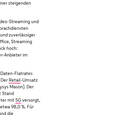
iner steigenden
ideo-Streaming und
Sprachdiensten
und zuverlässiger
fice, Streaming
uck hoch:
r-Anbieter im
Daten-Flatrates
 Der
Retail
-Umsatz
lysys Mason). Der
t Stand
eter mit
5G
versorgt,
etwa 98,0 %. Für
und die