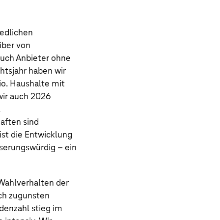
iedlichen
iber von
Auch Anbieter ohne
htsjahr haben wir
io.
Haushalte mit
wir auch 2026
.
aften sind
ist die Entwicklung
erungswürdig – ein
 Wahlverhalten der
ich zugunsten
denzahl
stieg im