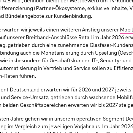
uf
4,8 Mio.
, dennoch bleibt der Wettbewerb um
TV‑Kunde
ifferenzierung (Partner-Ökosysteme, exklusive Inhalte, 
nd Bündelangebote zur Kundenbindung.
rwarten wir jeweils einen weiteren Anstieg unserer
Mobi
auf unserer Breitband-Anschlüsse Retail im Jahr 2026 er
ieg, getrieben durch eine zunehmende Glasfaser-Kundenz
bindung auch die Monetarisierung durch Upselling (Gesch
ie insbesondere für Geschäftskunden IT-, Security- und
Automatisierung in Vertrieb und Service sollen zu Effizi
n-Raten führen.
nt Deutschland erwarten wir für 2026 und 2027 jeweils 
 und Service-Umsatz, getrieben durch wachsende Mobil
n beiden Geschäftsbereichen erwarten wir bis 2027 stei
hsten Jahre gehen wir in unserem operativen Segment De
eg im Vergleich zum jeweiligen Vorjahr aus. Im Jahr 2026