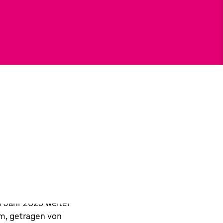
 Entwicklung der
eis und konstanten
tiven Segmente bis
präsentiert.
zu den Erwartungen
rzichten wir in der
ine entsprechende
 Jahr 2025 weiter
m, getragen von