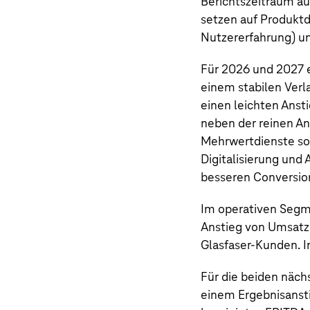
Berichtszeitraum a
setzen auf Produktd
Nutzererfahrung) u
Für 2026 und 2027 e
einem stabilen Verl
einen leichten Anst
neben der reinen An
Mehrwertdienste sow
Digitalisierung und 
besseren Conversio
Im operativen Segme
Anstieg von Umsatz
Glasfaser-Kunden. I
Für die beiden näc
einem Ergebnisansti