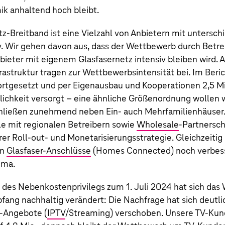
 anhaltend hoch bleibt.
tz-Breitband ist eine Vielzahl von Anbietern mit untersch
iv. Wir gehen davon aus, dass der Wettbewerb durch Betre
ieter mit eigenem Glasfasernetz intensiv bleiben wird. 
rastruktur tragen zur Wettbewerbsintensität bei. Im Beric
ortgesetzt und per Eigenausbau und Kooperationen
2,5 M
ichkeit versorgt – eine ähnliche Größenordnung wollen 
schließen zunehmend neben Ein- auch Mehrfamilienhäuser
e mit regionalen Betreibern sowie
Wholesale
-Partnersch
r Roll-out- und Monetarisierungsstrategie. Gleichzeitig 
en
Glasfaser-Anschlüsse
(Homes Connected) noch verbess
ema.
 des Nebenkostenprivilegs zum 1. Juli 2024 hat sich das
fang
nachhaltig verändert: Die Nachfrage hat sich deutl
‑Angebote
(
IPTV
/Streaming) verschoben. Unsere
TV‑Kun