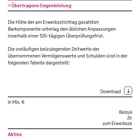
Zeitwert
= Übertragene Gegenleistung
2.
der
übertragenen
Gegenleistung
Die Höhe der am Erwerbsstichtag gezahlten
Barkomponente unterlag den üblichen Anpassungen
innerhalb einer 120-tägigen Überprüfungsfrist.
Die vorläufigen beizulegenden Zeitwerte der
übernommenen Vermögenswerte und Schulden sind in der
folgenden Tabelle dargestellt:
Download
in Mio. €
Beizulege
Zeitwe
zum Erwerbszeitpu
Erwerb
Aktiva