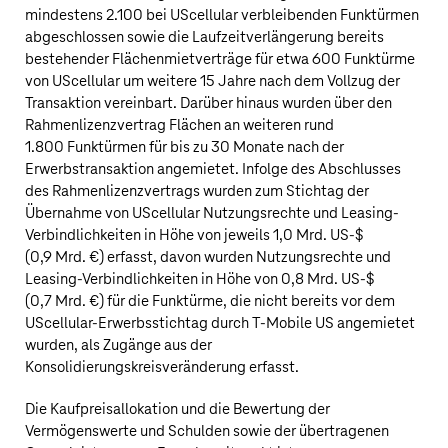
mindestens 2.100 bei UScellular verbleibenden Funktürmen
abgeschlossen sowie die Laufzeitverlängerung bereits
bestehender Flächenmietverträge für etwa 600 Funktürme
von UScellular um weitere 15 Jahre nach dem Vollzug der
Transaktion vereinbart. Darüber hinaus wurden über den
Rahmenlizenzvertrag Flächen an weiteren rund
1.800 Funktürmen für bis zu 30 Monate nach der
Erwerbstransaktion angemietet. Infolge des Abschlusses
des Rahmenlizenzvertrags wurden zum Stichtag der
Übernahme von UScellular Nutzungsrechte und Leasing-
Verbindlichkeiten in Höhe von jeweils
1,0 Mrd. US‑$
(
0,9 Mrd. €
) erfasst, davon wurden Nutzungsrechte und
Leasing-Verbindlichkeiten in Höhe von
0,8 Mrd.
US‑$
(
0,7 Mrd. €
) für die Funktürme, die nicht bereits vor dem
UScellular-Erwerbsstichtag durch
T‑Mobile US
angemietet
wurden, als Zugänge aus der
Konsolidierungskreisveränderung erfasst.
Die Kaufpreisallokation und die Bewertung der
Vermögenswerte und Schulden sowie der übertragenen