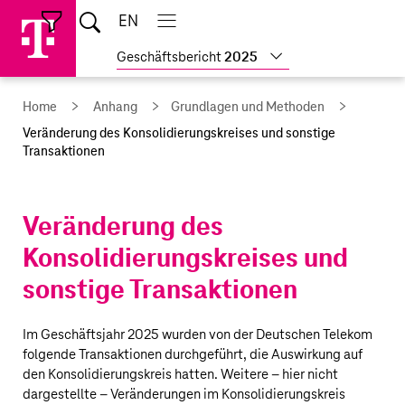
Sprungmarken
Springe
Springe
Home
EN
Suche
direkt
direkt
Hauptnavigation
Hauptnavigation
Schließen
öffnen
öffnen
schließen
zu
zum
Weitere
Geschäftsbericht
2025
Hauptinhalt
Geschäftsberichte
anzeigen
Home
Anhang
Grundlagen und Methoden
Veränderung des Konsolidierungs­kreises und sonstige
Transaktionen
Veränderung des
Konsolidierungs­kreises und
sonstige Transaktionen
Im Geschäftsjahr 2025 wurden von der
Deutschen Telekom
folgende Transaktionen durchgeführt, die Auswirkung auf
den Konsolidierungskreis hatten. Weitere – hier nicht
dargestellte – Veränderungen im Konsolidierungskreis