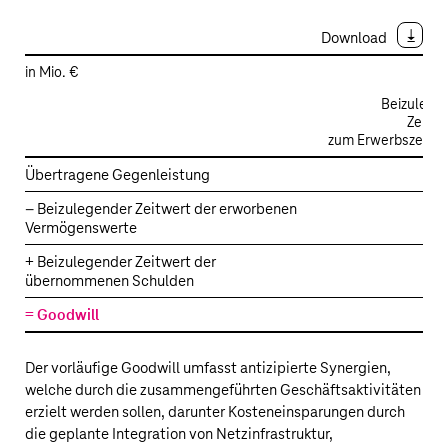
Download
in Mio. €
Beizulege
Zeitwe
zum Erwerbszeitpu
Erwerb
Übertragene Gegenleistung
2.
von
– Beizulegender Zeitwert der erworbenen
UScellular
Vermögenswerte
5.
–
Vorläufiger
+ Beizulegender Zeitwert der
übernommenen Schulden
3.
Goodwill
= Goodwill
Der vorläufige Goodwill umfasst antizipierte Synergien,
welche durch die zusammengeführten Geschäftsaktivitäten
erzielt werden sollen, darunter Kosteneinsparungen durch
die geplante Integration von Netzinfrastruktur,