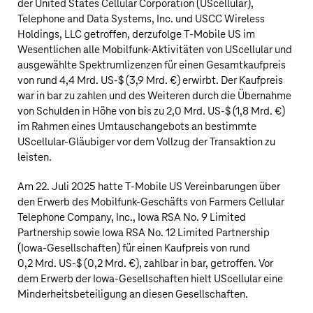
der United States Cellular Corporation (UScellular),
Telephone and Data Systems, Inc. und USCC Wireless
Holdings, LLC getroffen, derzufolge
T‑Mobile US
im
Wesentlichen alle Mobilfunk-Aktivitäten von UScellular und
ausgewählte Spektrumlizenzen für einen Gesamtkaufpreis
von rund
4,4 Mrd. US‑$
(
3,9 Mrd. €
) erwirbt. Der Kaufpreis
war in bar zu zahlen und des Weiteren durch die Übernahme
von Schulden in Höhe von bis zu
2,0 Mrd. US‑$
(
1,8 Mrd. €
)
im Rahmen eines Umtauschangebots an bestimmte
UScellular-Gläubiger vor dem Vollzug der Transaktion zu
leisten.
Am 22. Juli 2025 hatte
T‑Mobile US
Vereinbarungen über
den Erwerb des Mobilfunk-Geschäfts von Farmers Cellular
Telephone Company, Inc., Iowa RSA No. 9 Limited
Partnership sowie Iowa RSA No. 12 Limited Partnership
(Iowa-Gesellschaften) für einen Kaufpreis von rund
0,2 Mrd. US‑$
(
0,2 Mrd. €
), zahlbar in bar, getroffen. Vor
dem Erwerb der Iowa-Gesellschaften hielt UScellular eine
Minderheitsbeteiligung an diesen Gesellschaften.