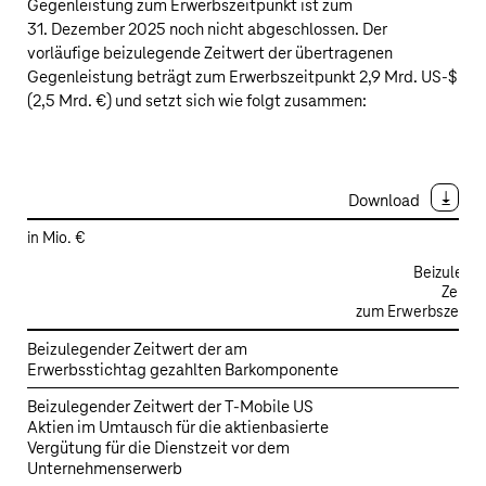
Gegenleistung zum Erwerbszeitpunkt ist zum
31. Dezember 2025 noch nicht abgeschlossen. Der
vorläufige beizulegende Zeitwert der übertragenen
Gegenleistung beträgt zum Erwerbszeitpunkt
2,9 Mrd. US‑$
(
2,5 Mrd. €
) und setzt sich wie folgt zusammen:
Download
in Mio. €
Beizulege
Zeitwe
zum Erwerbszeitpu
Erwerb
Beizulegender Zeitwert der am
von
Erwerbsstichtag gezahlten Barkomponente
2.
UScellular
Beizulegender Zeitwert der T‑Mobile US
–
Aktien im Umtausch für die aktienbasierte
Vorläufiger
Vergütung für die Dienstzeit vor dem
beizulegender
Unternehmenserwerb