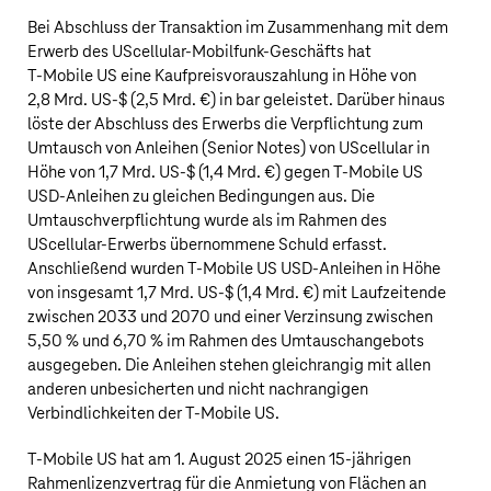
Bei Abschluss der Transaktion im Zusammenhang mit dem
Erwerb des UScellular-Mobilfunk-Geschäfts hat
T‑Mobile US
eine Kaufpreisvorauszahlung in Höhe von
2,8 Mrd. US‑$
(
2,5 Mrd. €
) in bar geleistet. Darüber hinaus
löste der Abschluss des Erwerbs die Verpflichtung zum
Umtausch von Anleihen (Senior Notes) von UScellular in
Höhe von
1,7 Mrd. US‑$
(
1,4 Mrd. €
) gegen
T‑Mobile US
USD-Anleihen zu gleichen Bedingungen aus. Die
Umtauschverpflichtung wurde als im Rahmen des
UScellular-Erwerbs übernommene Schuld erfasst.
Anschließend wurden
T‑Mobile US
USD-Anleihen in Höhe
von insgesamt
1,7 Mrd. US‑$
(
1,4 Mrd. €
) mit Laufzeitende
zwischen 2033 und 2070 und einer Verzinsung zwischen
5,50 % und 6,70 % im Rahmen des Umtauschangebots
ausgegeben. Die Anleihen stehen gleichrangig mit allen
anderen unbesicherten und nicht nachrangigen
Verbindlichkeiten der
T‑Mobile US
.
T‑Mobile US
hat am 1. August 2025 einen 15-jährigen
Rahmenlizenzvertrag für die Anmietung von Flächen an