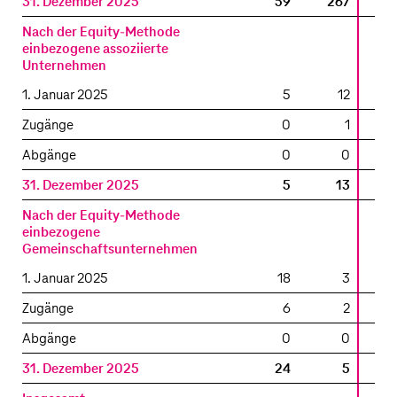
31. Dezember 2025
59
267
3
Nach der Equity-Methode
einbezogene assoziierte
Unternehmen
1. Januar 2025
5
12
Zugänge
0
1
Abgänge
0
0
31. Dezember 2025
5
13
Nach der Equity-Methode
einbezogene
Gemeinschaftsunternehmen
1. Januar 2025
18
3
Zugänge
6
2
Abgänge
0
0
31. Dezember 2025
24
5