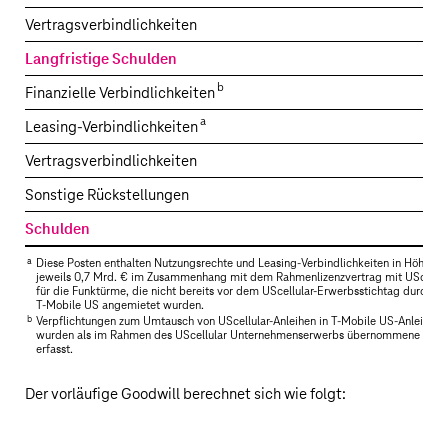
Vertragsverbindlichkeiten
Langfristige Schulden
2.
b
Finanzielle Verbindlichkeiten
1.
a
Leasing-Verbindlichkeiten
Vertragsverbindlichkeiten
Sonstige Rückstellungen
Schulden
3.
a
Diese Posten enthalten Nutzungsrechte und Leasing-Verbindlichkeiten in Höhe vo
jeweils
0,7 Mrd. €
im Zusammenhang mit dem Rahmenlizenzvertrag mit UScellul
für die Funktürme, die nicht bereits vor dem UScellular-Erwerbsstichtag durch
T‑Mobile US
angemietet wurden.
b
Verpflichtungen zum Umtausch von UScellular-Anleihen in
T‑Mobile US
‑Anleihen
wurden als im Rahmen des UScellular Unternehmenserwerbs übernommene Schu
erfasst.
Der vorläufige Goodwill berechnet sich wie folgt: