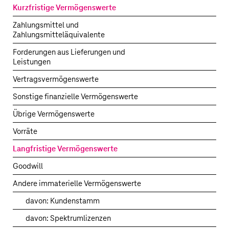
von
Kurzfristige Vermögenswerte
1.
UScellular
–
Zahlungsmittel und
Vorläufige
Zahlungsmitteläquivalente
beizulegende
Forderungen aus Lieferungen und
Zeitwerte
Leistungen
1.
der
übernommenen
Vertragsvermögenswerte
Vermögenswerte
Sonstige finanzielle Vermögenswerte
und
Schulden
Übrige Vermögenswerte
Vorräte
Langfristige Vermögenswerte
4.
Goodwill
Andere immaterielle Vermögenswerte
2.
davon: Kundenstamm
davon: Spektrumlizenzen
1.