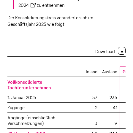
2024
zu entnehmen.
Der Konsolidierungskreis veränderte sich im
Geschäftsjahr 2025 wie folgt:
Download
Inland
Ausland
Gesa
Veränderungen
Vollkonsolidierte
des
Tochterunternehmen
Konsolidierungskreises
1. Januar 2025
57
235
Zugänge
2
41
Abgänge (einschließlich
Verschmelzungen)
0
9