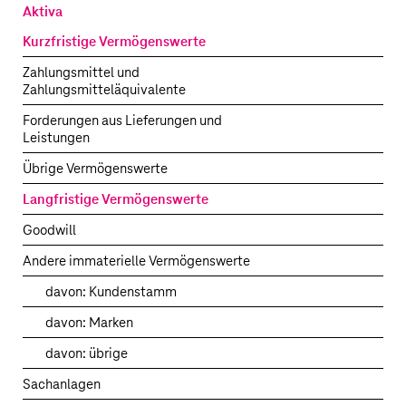
Erwerb
Aktiva
von
Kurzfristige Vermögenswerte
Vistar
Media
Zahlungsmittel und
–
Zahlungsmitteläquivalente
Vorläufige
Forderungen aus Lieferungen und
beizulegende
Leistungen
Zeitwerte
der
Übrige Vermögenswerte
übernommenen
Langfristige Vermögenswerte
Vermögenswerte
und
Goodwill
Schulden
Andere immaterielle Vermögenswerte
davon: Kundenstamm
davon: Marken
davon: übrige
Sachanlagen