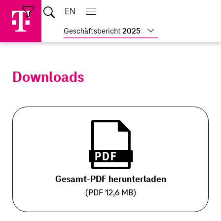
Sprungmarken
Springe
Springe
Home
EN
Suche
direkt
direkt
Hauptnavigation
Hauptnavigation
Schließen
öffnen
öffnen
schließen
zu
zum
Weitere
Geschäftsbericht
2025
Hauptinhalt
Geschäftsberichte
anzeigen
Downloads
Gesamt-PDF herunterladen
(PDF 12,6 MB)