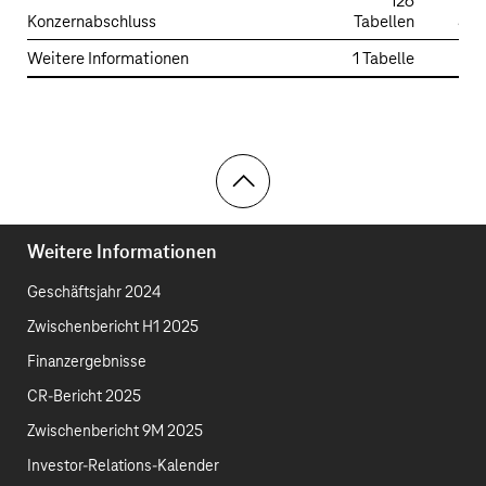
126
Konzernabschluss
Tabellen
532
Weitere Informationen
1 Tabelle
15
Toolbar
Weitere Informationen
Geschäftsjahr 2024
Zwischenbericht H1 2025
Finanzergebnisse
CR-Bericht 2025
Zwischenbericht 9M 2025
Investor-Relations-Kalender