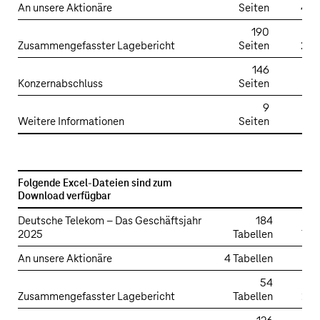
An unsere Aktionäre
Seiten
420
190
Zusammengefasster Lagebericht
Seiten
2,4
146
Konzernabschluss
Seiten
1,7
9
Weitere Informationen
Seiten
131
Downloads
Folgende Excel-Dateien sind zum
Download verfügbar
xls
Deutsche Telekom – Das Geschäftsjahr
184
2025
Tabellen
784
An unsere Aktionäre
4 Tabellen
29
54
Zusammengefasster Lagebericht
Tabellen
234