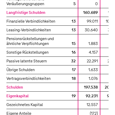
Veräußerungsgruppen
5
0
Langfristige Schulden
160.689
171.
Finanzielle Verbindlichkeiten
13
99.011
102.
Leasing-Verbindlichkeiten
13
30.640
34.
Pensionsrückstellungen und
ähnliche Verpflichtungen
15
1.883
3.
Sonstige Rückstellungen
16
4.157
4.
Passive latente Steuern
32
22.291
24.
Übrige Schulden
17
1.633
1.
Vertragsverbindlichkeiten
18
1.076
1.
Schulden
197.538
206.
Eigenkapital
19
92.231
98.
Gezeichnetes Kapital
12.557
12.
Eigene Anteile
(172)
(2