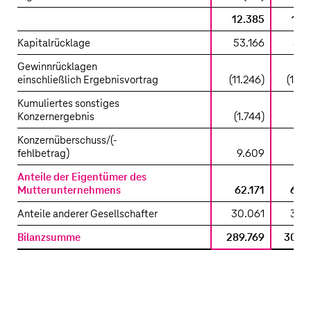
12.385
12.
Kapitalrücklage
53.166
55.
Gewinnrücklagen
einschließlich Ergebnisvortrag
(11.246)
(16.9
Kumuliertes sonstiges
Konzernergebnis
(1.744)
1.
Konzernüberschuss/(-
fehlbetrag)
9.609
11.
Anteile der Eigentümer des
Mutterunternehmens
62.171
63.
Anteile anderer Gesellschafter
30.061
35.
Bilanzsumme
289.769
304.