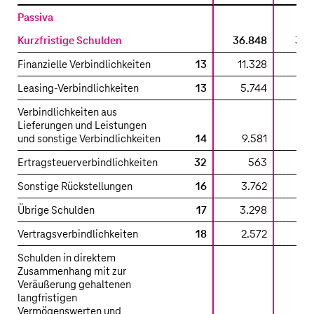
Konzernbilanz
Passiva
–
Kurzfristige Schulden
36.848
35.
Passiva
Finanzielle Verbindlichkeiten
13
11.328
9.
Leasing-Verbindlichkeiten
13
5.744
5.
Verbindlichkeiten aus
Lieferungen und Leistungen
und sonstige Verbindlichkeiten
14
9.581
9.
Ertragsteuerverbindlichkeiten
32
563
Sonstige Rückstellungen
16
3.762
3.
Übrige Schulden
17
3.298
3.
Vertragsverbindlichkeiten
18
2.572
2.
Schulden in direktem
Zusammenhang mit zur
Veräußerung gehaltenen
langfristigen
Vermögenswerten und