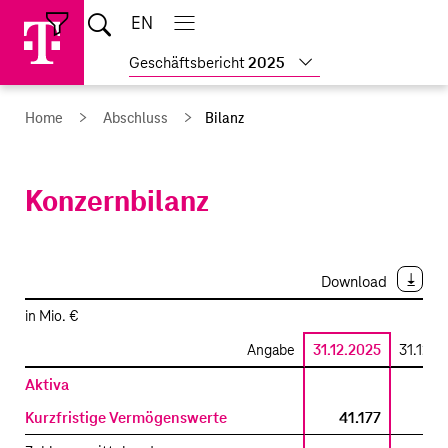
Sprungmarken
Springe
Springe
Home
EN
Suche
direkt
direkt
Hauptnavigation
Hauptnavigation
Schließen
öffnen
öffnen
schließen
zu
zum
Weitere
Geschäftsbericht
2025
Hauptinhalt
Geschäftsberichte
anzeigen
Home
Abschluss
Bilanz
Konzernbilanz
Download
in Mio. €
Angabe
31.12.2025
31.12.2
Konzernbilanz
Aktiva
–
Kurzfristige Vermögenswerte
41.177
37.
Aktiva