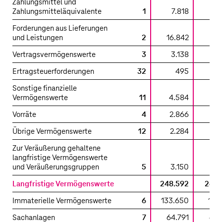
Zahlungsmittel und
Zahlungsmitteläquivalente
1
7.818
8.
Forderungen aus Lieferungen
und Leistungen
2
16.842
16.
Vertragsvermögenswerte
3
3.138
2.
Ertragsteuerforderungen
32
495
Sonstige finanzielle
Vermögenswerte
11
4.584
4.
Vorräte
4
2.866
2.
Übrige Vermögenswerte
12
2.284
1.
Zur Veräußerung gehaltene
langfristige Vermögenswerte
und Veräußerungsgruppen
5
3.150
Langfristige Vermögenswerte
248.592
267.
Immaterielle Vermögenswerte
6
133.650
149.
Sachanlagen
7
64.791
66.