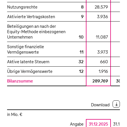
Nutzungsrechte
8
28.579
32.
Aktivierte Vertragskosten
9
3.936
3.
Beteiligungen an nach der
Equity-Methode einbezogenen
Unternehmen
10
11.087
7.
Sonstige finanzielle
Vermögenswerte
11
3.973
3.
Aktive latente Steuern
32
660
3.
Übrige Vermögenswerte
12
1.916
1.
Bilanzsumme
289.769
304.
Download
in Mio. €
Angabe
31.12.2025
31.12.2