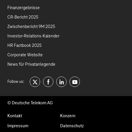
Finanzergebnisse
CR-Bericht 2025
Zwischenbericht 9M 2025
Investor-Relations-Kalender
HR Factbook 2025
Corporate Website
News für Privatanlegende
Follow us:
twitter
facebook
linkedin
youtube
© Deutsche Telekom AG
Fußzeilennavigation
Kontakt
Konzern
Impressum
Datenschutz