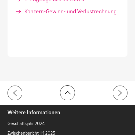
Konzern-Gewinn- und Verlustrechnung
Toolbar
22 Bestandsveränderungen
24 Mater
Weitere Informationen
Geschäftsjahr 2024
Zwischenbericht H1 2025