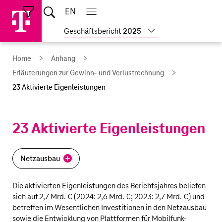
Sprungmarken
Springe
Springe
Home
EN
Suche
direkt
direkt
Hauptnavigation
Hauptnavigation
Schließen
öffnen
öffnen
schließen
zu
zum
Weitere
Geschäftsbericht
2025
Hauptinhalt
Geschäftsberichte
anzeigen
Home
Anhang
Erläuterungen zur Gewinn- und Verlustrechnung
23 Aktivierte Eigenleistungen
23 Aktivierte Eigenleistungen
Netzausbau
Die aktivierten Eigenleistungen des Berichtsjahres beliefen
sich auf
2,7 Mrd. €
(2024:
2,6 Mrd. €
; 2023:
2,7 Mrd. €
) und
betreffen im Wesentlichen Investitionen in den Netzausbau
sowie die Entwicklung von Plattformen für Mobilfunk-