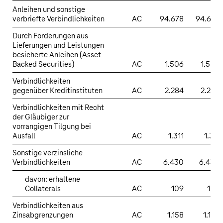
Anleihen und sonstige
verbriefte Verbindlichkeiten
AC
94.678
94.678
Durch Forderungen aus
Lieferungen und Leistungen
besicherte Anleihen (Asset
Backed Securities)
AC
1.506
1.506
Verbindlichkeiten
gegenüber Kreditinstituten
AC
2.284
2.284
Verbindlichkeiten mit Recht
der Gläubiger zur
vorrangigen Tilgung bei
Ausfall
AC
1.311
1.311
Sonstige verzinsliche
Verbindlichkeiten
AC
6.430
6.430
davon: erhaltene
Collaterals
AC
109
109
Verbindlichkeiten aus
Zinsabgrenzungen
AC
1.158
1.158