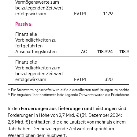
Vermögenswerte zum
beizulegenden Zeitwert
erfolgswirksam
FVTPL
1.179
Passiva
Finanzielle
Verbindlichkeiten zu
fortgeführten
Anschaffungskosten
AC
118.994
118.994
Finanzielle
Verbindlichkeiten zum
beizulegenden Zeitwert
erfolgswirksam
FVTPL
320
a
Für Stromtermingeschäfte wird auf die detaillierten Ausführungen im nachfolgen
b
Für Angaben über bestimmte beizulegende Zeitwerte wurde die Erleichterungsvo
In den
Forderungen aus Lieferungen und Leistungen
sind
Forderungen in Höhe von
2,7 Mrd. €
(31. Dezember 2024:
2,5 Mrd. €
) enthalten, die eine Laufzeit von mehr als einem
Jahr haben. Der beizulegende Zeitwert entspricht im
Wesentlichen dem Buchwert.