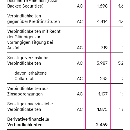
besicherte Anleihen (Asset
Backed Securities)
AC
1.698
1.698
Verbindlichkeiten
gegenüber Kreditinstituten
AC
4.414
4.414
Verbindlichkeiten mit Recht
der Gläubiger zur
vorrangigen Tilgung bei
Ausfall
AC
719
719
Sonstige verzinsliche
Verbindlichkeiten
AC
5.987
5.987
davon: erhaltene
Collaterals
AC
235
235
Verbindlichkeiten aus
Zinsabgrenzungen
AC
1.197
1.197
Sonstige unverzinsliche
Verbindlichkeiten
AC
1.875
1.875
Derivative finanzielle
Verbindlichkeiten
2.469