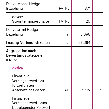
Derivate ohne Hedge-
Beziehung
FVTPL
371
davon:
Stromtermingeschäfte
FVTPL
20
Derivate mit Hedge-
Beziehung
n.a.
2.098
Leasing-Verbindlichkeiten
n.a.
36.384
Aggregation nach
Bewertungskategorien
IFRS 9
Aktiva
Finanzielle
Vermögenswerte zu
fortgeführten
Anschaffungskosten
AC
21.119
21.119
Finanzielle
Vermögenswerte zum
beizulegenden Zeitwert