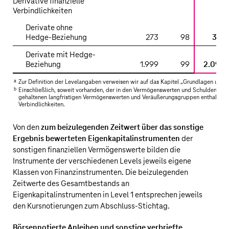
Derivative finanzielle
Verbindlichkeiten
Derivate ohne
Hedge-Beziehung
273
98
371
Derivate mit Hedge-
Beziehung
1.999
99
2.098
a
Zur Definition der Levelangaben verweisen wir auf das Kapitel „
Grundlagen und 
b
Einschließlich, soweit vorhanden, der in den Vermögenswerten und Schulden in
gehaltenen langfristigen Vermögenswerten und Veräußerungsgruppen enthaltene
Verbindlichkeiten.
Von den
zum beizulegenden Zeitwert über das sonstige
Ergebnis bewerteten Eigenkapitalinstrumenten
der
sonstigen finanziellen Vermögenswerte bilden die
Instrumente der verschiedenen Levels jeweils eigene
Klassen von Finanzinstrumenten. Die beizulegenden
Zeitwerte des Gesamtbestands an
Eigenkapitalinstrumenten in Level 1 entsprechen jeweils
den Kursnotierungen zum Abschluss-Stichtag.
Börsennotierte Anleihen und sonstige verbriefte