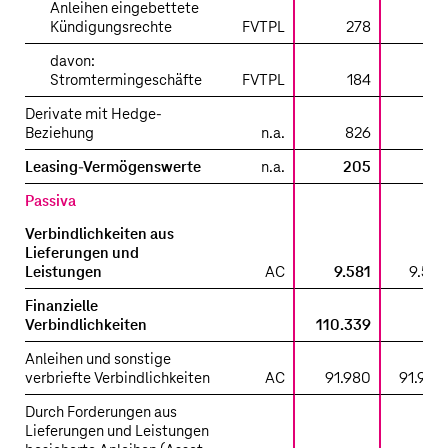
Anleihen eingebettete
Kündigungsrechte
FVTPL
278
davon:
Stromtermingeschäfte
FVTPL
184
Derivate mit Hedge-
Beziehung
n.a.
826
Leasing-Vermögenswerte
n.a.
205
Passiva
Verbindlichkeiten aus
Lieferungen und
Leistungen
AC
9.581
9.581
Finanzielle
Verbindlichkeiten
110.339
Anleihen und sonstige
verbriefte Verbindlichkeiten
AC
91.980
91.980
Durch Forderungen aus
Lieferungen und Leistungen