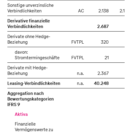
Sonstige unverzinsliche
Verbindlichkeiten
AC
2.138
2.138
Derivative finanzielle
Verbindlichkeiten
2.687
Derivate ohne Hedge-
Beziehung
FVTPL
320
davon:
Stromtermingeschäfte
FVTPL
21
Derivate mit Hedge-
Beziehung
n.a.
2.367
Leasing-Verbindlichkeiten
n.a.
40.248
Aggregation nach
Bewertungskategorien
IFRS 9
Aktiva
Finanzielle
Vermögenswerte zu