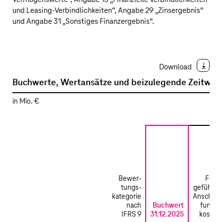
und Leasing-Verbindlichkeiten
“, Angabe 29 „
Zinsergebnis
“
und Angabe 31 „
Sonstiges Finanzergebnis
“.
Download
Buchwerte, Wertansätze und beizulegende Zeitwer
in Mio. €
Bewer­
Fort­
tungs­
geführte
kategorie
Anschaf­
nach
Buchwert
fungs­
IFRS 9
31.12.2025
kosten