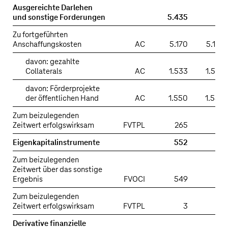
Ausgereichte Darlehen
und sonstige Forderungen
5.435
Zu fortgeführten
Anschaffungskosten
AC
5.170
5.170
davon: gezahlte
Collaterals
AC
1.533
1.533
davon: Förderprojekte
der öffentlichen Hand
AC
1.550
1.550
Zum beizulegenden
Zeitwert erfolgswirksam
FVTPL
265
Eigenkapitalinstrumente
552
Zum beizulegenden
Zeitwert über das sonstige
Ergebnis
FVOCI
549
Zum beizulegenden
Zeitwert erfolgswirksam
FVTPL
3
Derivative finanzielle