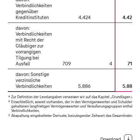
Verbindlichkeiten
gegenüber
Kreditinstituten
4.424
4.424
davon:
Verbindlichkeiten
mit Recht der
Gläubiger zur
vorrangigen
Tilgung bei
Ausfall
709
4
713
davon: Sonstige
verzinsliche
Verbindlichkeiten
5.886
5.886
a
Zur Definition der Levelangaben verweisen wir auf das Kapitel „
Grundlagen und 
b
Einschließlich, soweit vorhanden, der in den Vermögenswerten und Schulden in
gehaltenen langfristigen Vermögenswerten und Veräußerungsgruppen enthaltene
Verbindlichkeiten.
c
Abspaltung eingebetteter Derivate; beizulegender Zeitwert des Gesamtinstruments i
Download