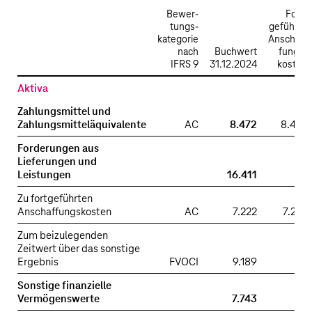
Bewer­
Fort­
tungs­
geführte
kategorie
Anschaf­
nach
Buchwert
fungs­
IFRS 9
31.12.2024
kosten
Buchwerte,
Aktiva
Wertansätze
Zahlungsmittel und
und
Zahlungsmitteläquivalente
AC
8.472
8.472
beizulegende
Zeitwerte
Forderungen aus
Lieferungen und
nach
Leistungen
16.411
Klassen
und
Zu fortgeführten
Bewertungskategorien
Anschaffungskosten
AC
7.222
7.222
–
Zum beizulegenden
2024
Zeitwert über das sonstige
Ergebnis
FVOCI
9.189
Sonstige finanzielle
Vermögenswerte
7.743