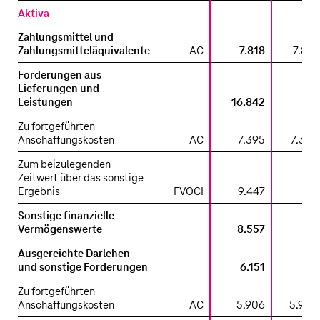
Aktiva
Zahlungsmittel und
Zahlungsmitteläquivalente
AC
7.818
7.818
Forderungen aus
Lieferungen und
Leistungen
16.842
Zu fortgeführten
Anschaffungskosten
AC
7.395
7.395
Zum beizulegenden
Zeitwert über das sonstige
Ergebnis
FVOCI
9.447
Sonstige finanzielle
Vermögenswerte
8.557
Ausgereichte Darlehen
und sonstige Forderungen
6.151
Zu fortgeführten
Anschaffungskosten
AC
5.906
5.906