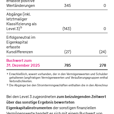
erfasste positive
Wertänderungen
345
0
Abgänge (inkl.
letztmaliger
Klassifizierung als
b
Level 3)
(143)
0
Erfolgsneutral im
Eigenkapital
erfasste
Kursdifferenzen
(27)
(24)
Buchwert zum
31. Dezember 2025
785
278
a
Einschließlich, soweit vorhanden, der in den Vermögenswerten und Schulden in
gehaltenen langfristigen Vermögenswerten und Veräußerungsgruppen enthaltene
Verbindlichkeiten.
b
Die Abgänge bei den Stromtermingeschäften enthalten die in den Abrechnungen 
Bei den Level 3 zugeordneten
zum beizulegenden Zeitwert
über das sonstige Ergebnis bewerteten
Eigenkapitalinstrumenten
der sonstigen finanziellen
Vermögenswerte handelt es sich mit einem Buchwert von