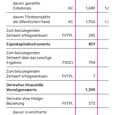
davon: gezahlte
Collaterals
AC
1.689
1.689
davon: Förderprojekte
der öffentlichen Hand
AC
1.706
1.706
Zum beizulegenden
Zeitwert erfolgswirksam
FVTPL
245
Eigenkapitalinstrumente
801
Zum beizulegenden
Zeitwert über das sonstige
Ergebnis
FVOCI
794
Zum beizulegenden
Zeitwert erfolgswirksam
FVTPL
7
Derivative finanzielle
Vermögenswerte
1.399
Derivate ohne Hedge-
Beziehung
FVTPL
573
davon: in emittierte