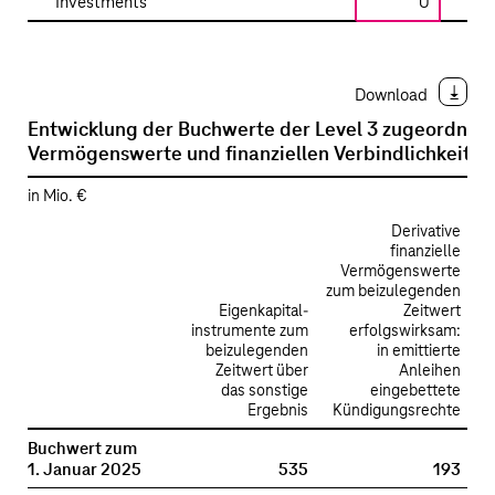
Investments
0
Download
Entwicklung der Buchwerte der Level 3 zugeordnete
Vermögenswerte und finanziellen Verbindlichkeiten
in Mio. €
Derivative
finanzielle
Vermögenswerte
zum beizulegenden
V
Eigenkapital­
Zeitwert
instrumente zum
erfolgswirksam:
beizulegenden
in emittierte
Zeitwert über
Anleihen
e
das sonstige
eingebettete
Ergebnis
Kündigungsrechte
Buchwert zum
1. Januar 2025
535
193