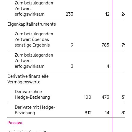
Zum beizulegenden
Zeitwert
erfolgswirksam
233
12
245
Eigenkapitalinstrumente
Zum beizulegenden
Zeitwert über das
sonstige Ergebnis
9
785
794
Zum beizulegenden
Zeitwert
erfolgswirksam
3
4
7
Derivative finanzielle
Vermögenswerte
Derivate ohne
Hedge-Beziehung
100
473
573
Derivate mit Hedge-
Beziehung
812
14
826
Passiva