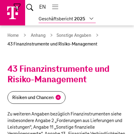
Sprungmarken
Springe
Springe
Home
EN
Suche
direkt
direkt
Hauptnavigation
Hauptnavigation
Schließen
öffnen
öffnen
schließen
zu
zum
Weitere
Geschäftsbericht
2025
Hauptinhalt
Geschäftsberichte
anzeigen
Home
Anhang
Sonstige Angaben
43 Finanzinstrumente und Risiko-Management
43 Finanzinstrumente und
Risiko-Management
Risiken und Chancen
Zu weiteren Angaben bezüglich Finanzinstrumenten siehe
insbesondere Angabe 2 „
Forderungen aus Lieferungen und
Leistungen
“, Angabe 11 „
Sonstige finanzielle
Vermögenswerte
“, Angabe 13 „
Finanzielle Verbindlichkeiten