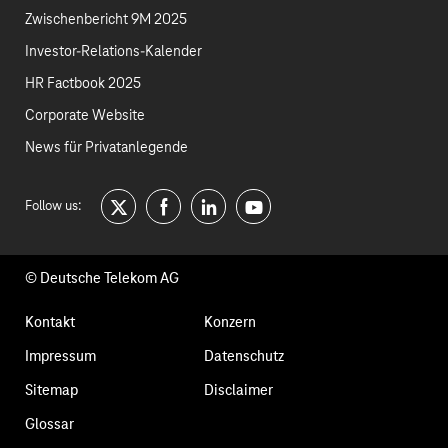
Zwischenbericht 9M 2025
Investor-Relations-Kalender
HR Factbook 2025
Corporate Website
News für Privatanlegende
Follow us:
twitter
facebook
linkedin
youtube
© Deutsche Telekom AG
Fußzeilennavigation
Kontakt
Konzern
Impressum
Datenschutz
Sitemap
Disclaimer
Glossar