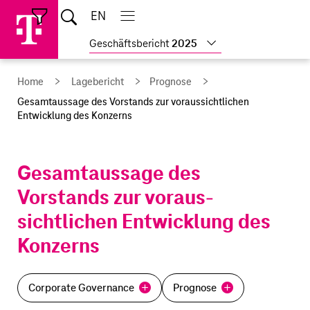
Sprungmarken
Springe
Springe
Home
EN
Suche
direkt
direkt
Hauptnavigation
Hauptnavigation
Schließen
öffnen
öffnen
schließen
zu
zum
Weitere
Geschäftsbericht
2025
Hauptinhalt
Geschäftsberichte
anzeigen
Home
Lagebericht
Prognose
Gesamtaussage des Vorstands zur voraus­sichtlichen
Entwicklung des Konzerns
Gesamtaussage des
Vorstands zur voraus­
sichtlichen Entwicklung des
Konzerns
Corporate Governance
Prognose