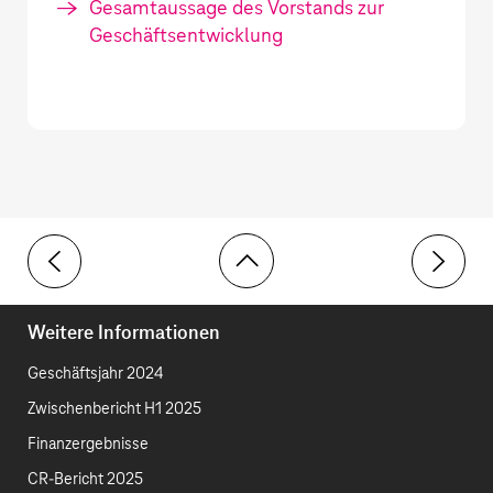
Gesamtaussage des Vorstands zur
Geschäftsentwicklung
Toolbar
Prognose
Konjunkt
Weitere Informationen
Geschäftsjahr 2024
Zwischenbericht H1 2025
Finanzergebnisse
CR-Bericht 2025