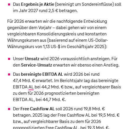
Das
Ergebnis je Aktie
(bereinigt um Sondereinflüsse) soll
im Jahr 2027 rund 2,5 € betragen.
Für 2026 erwarten wir die nachfolgende Entwicklung
gegenüber dem Vorjahr – dabei gehen wir von einem
vergleichbaren Konsolidierungskreis und konstanten
Währungskursen aus (basierend auf einem
US‑Dollar
-
Währungskurs von 1,13 US‑$ im Geschäftsjahr 2025):
Unser
Umsatz
wird 2026 voraussichtlich ansteigen. Für
den
Service-Umsatz
erwarten wir ebenso einen Anstieg.
Das
bereinigte EBITDA AL
wird 2026 bei rund
47,4 Mrd. €
erwartet. Im Berichtsjahr lag das bereinigte
EBITDA
AL
bei
44,2 Mrd. €
bzw., auf vergleichbarer Basis
zu dem für 2026 prognostizierten bereinigten
EBITDA AL, bei
44,7 Mrd. €
.
Der
Free Cashflow AL
soll 2026 rund
19,8 Mrd. €
betragen. 2025 lag der Free Cashflow AL bei
19,5 Mrd. €
bzw., auf vergleichbarer Basis zu dem für 2026
prognostizierten Free Cashflow AL, bei
19,3 Mrd. €
.