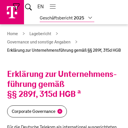
Sprungmarken
Springe
Springe
Home
EN
Suche
direkt
direkt
Hauptnavigation
Hauptnavigation
Schließen
öffnen
öffnen
schließen
zu
zum
Weitere
Geschäftsbericht
2025
Hauptinhalt
Geschäftsbericht
anzeigen
Home
Lagebericht
Governance und sonstige Angaben
Erklärung zur Unternehmens­führung gemäß §§ 289f, 315d HGB
Erklärung zur Unternehmens­
führung gemäß
a
§§ 289f, 315d HGB
Corporate Governance
Für die
Deutsche Telekom
als international ausgerichteten