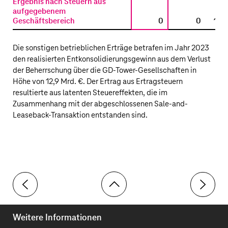
Ergebnis nach Steuern aus
aufgegebenem
Geschäftsbereich
0
0
13.
Die sonstigen betrieblichen Erträge betrafen im Jahr 2023
den realisierten Entkonsolidierungsgewinn aus dem Verlust
der Beherrschung über die GD-Tower-Gesellschaften in
Höhe von
12,9 Mrd. €
. Der Ertrag aus Ertragsteuern
resultierte aus latenten Steuereffekten, die im
Zusammenhang mit der abgeschlossenen Sale-and-
Leaseback-Transaktion entstanden sind.
Toolbar
32 Ertragsteuern
34 Übersc
Weitere Informationen