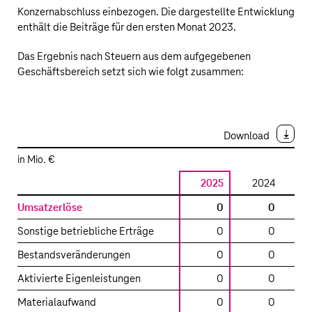
Konzernabschluss einbezogen. Die dargestellte Entwicklung
enthält die Beiträge für den ersten Monat 2023.
Das Ergebnis nach Steuern aus dem aufgegebenen
Geschäftsbereich setzt sich wie folgt zusammen:
Download
in Mio. €
2025
2024
2
Ergebnis
Umsatzerlöse
0
0
nach
Sonstige betriebliche Erträge
0
0
12.
Steuern
aus
Bestandsveränderungen
0
0
dem
Aktivierte Eigenleistungen
0
0
aufgegebenen
Geschäftsbereich
Materialaufwand
0
0