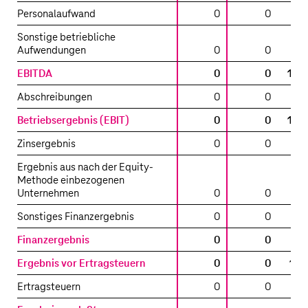
Personalaufwand
0
0
Sonstige betriebliche
Aufwendungen
0
0
EBITDA
0
0
13.
Abschreibungen
0
0
Betriebsergebnis (EBIT)
0
0
13.
Zinsergebnis
0
0
Ergebnis aus nach der Equity-
Methode einbezogenen
Unternehmen
0
0
Sonstiges Finanzergebnis
0
0
Finanzergebnis
0
0
(
Ergebnis vor Ertragsteuern
0
0
12.
Ertragsteuern
0
0