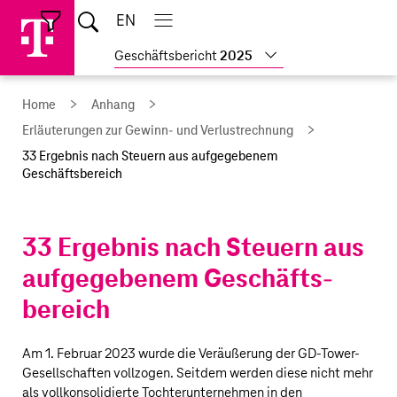
Sprungmarken
Springe
Springe
Home
EN
Suche
direkt
direkt
Hauptnavigation
Hauptnavigation
Schließen
öffnen
öffnen
schließen
zu
zum
Weitere
Geschäftsbericht
2025
Hauptinhalt
Geschäftsberichte
anzeigen
Home
Anhang
Erläuterungen zur Gewinn- und Verlustrechnung
33 Ergebnis nach Steuern aus aufgegebenem
Geschäftsbereich
33 Ergebnis nach Steuern aus
aufgegebenem Geschäfts­
bereich
Am 1. Februar 2023 wurde die Veräußerung der GD-Tower-
Gesellschaften vollzogen. Seitdem werden diese nicht mehr
als vollkonsolidierte Tochterunternehmen in den