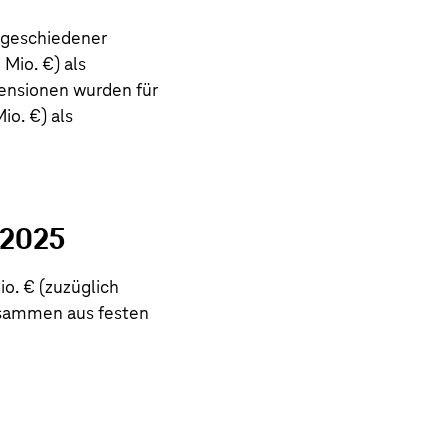
sgeschiedener
1 Mio. €
) als
ensionen wurden für
Mio. €
) als
 2025
io. €
(zuzüglich
usammen aus festen