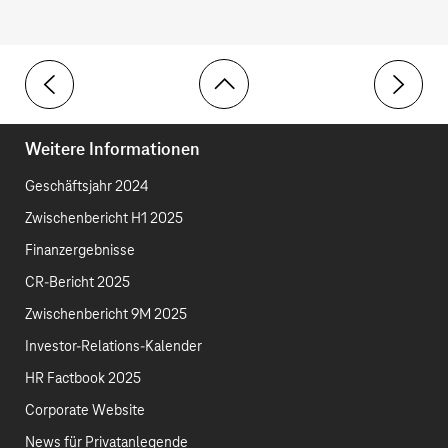
Toolbar
Geschäftsentwicklung der Deutschen Telekom AG
Vermögen
Weitere Informationen
Geschäftsjahr 2024
Zwischenbericht H1 2025
Finanzergebnisse
CR-Bericht 2025
Zwischenbericht 9M 2025
Investor-Relations-Kalender
HR Factbook 2025
Corporate Website
News für Privatanlegende