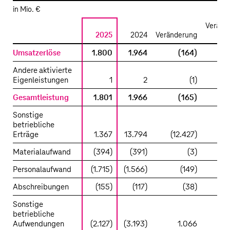
in Mio. €
Veränd
2025
2024
Veränderung
Umsatzerlöse
1.800
1.964
(164)
Andere aktivierte
Eigenleistungen
1
2
(1)
Gesamtleistung
1.801
1.966
(165)
Sonstige
betriebliche
Erträge
1.367
13.794
(12.427)
Materialaufwand
(394)
(391)
(3)
Personalaufwand
(1.715)
(1.566)
(149)
Abschreibungen
(155)
(117)
(38)
(
Sonstige
betriebliche
Aufwendungen
(2.127)
(3.193)
1.066