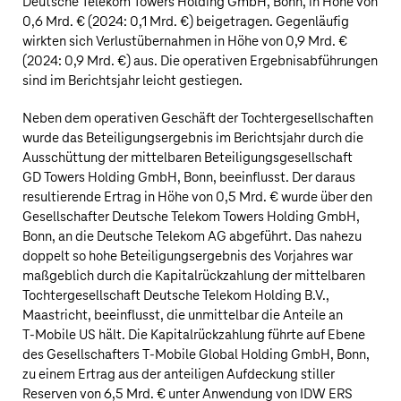
Deutsche Telekom
Towers Holding GmbH, Bonn, in Höhe von
0,6 Mrd. €
(2024:
0,1 Mrd. €
) beigetragen. Gegenläufig
wirkten sich Verlustübernahmen in Höhe von
0,9 Mrd. €
(2024:
0,9 Mrd. €
) aus. Die operativen Ergebnisabführungen
sind im Berichtsjahr leicht gestiegen.
Neben dem operativen Geschäft der Tochtergesellschaften
wurde das Beteiligungsergebnis im Berichtsjahr durch die
Ausschüttung der mittelbaren Beteiligungsgesellschaft
GD Towers Holding GmbH, Bonn, beeinflusst. Der daraus
resultierende Ertrag in Höhe von
0,5 Mrd. €
wurde über den
Gesellschafter
Deutsche Telekom
Towers Holding GmbH,
Bonn, an die
Deutsche Telekom AG
abgeführt. Das nahezu
doppelt so hohe Beteiligungsergebnis des Vorjahres war
maßgeblich durch die Kapitalrückzahlung der mittelbaren
Tochtergesellschaft
Deutsche Telekom
Holding B.V.,
Maastricht, beeinflusst, die unmittelbar die Anteile an
T‑Mobile US
hält. Die Kapitalrückzahlung führte auf Ebene
des Gesellschafters T‑Mobile Global Holding GmbH, Bonn,
zu einem Ertrag aus der anteiligen Aufdeckung stiller
Reserven von
6,5 Mrd. €
unter Anwendung von IDW ERS