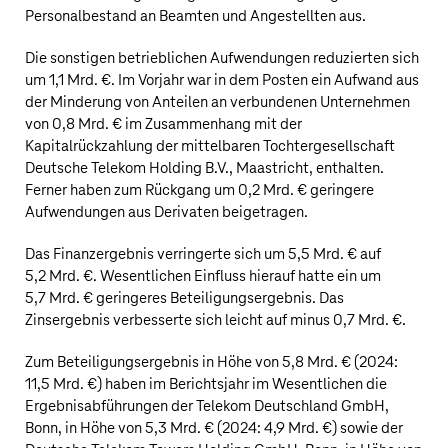
Personalbestand an Beamten und Angestellten aus.
Die sonstigen betrieblichen Aufwendungen reduzierten sich
um
1,1 Mrd. €
. Im Vorjahr war in dem Posten ein Aufwand aus
der Minderung von Anteilen an verbundenen Unternehmen
von
0,8 Mrd. €
im Zusammenhang mit der
Kapitalrückzahlung der mittelbaren Tochtergesellschaft
Deutsche Telekom
Holding B.V., Maastricht, enthalten.
Ferner haben zum Rückgang um
0,2 Mrd. €
geringere
Aufwendungen aus Derivaten beigetragen.
Das Finanzergebnis verringerte sich um
5,5 Mrd. €
auf
5,2 Mrd. €
. Wesentlichen Einfluss hierauf hatte ein um
5,7 Mrd. €
geringeres Beteiligungsergebnis. Das
Zinsergebnis verbesserte sich leicht auf minus
0,7 Mrd. €
.
Zum Beteiligungsergebnis in Höhe von
5,8 Mrd. €
(2024:
11,5 Mrd. €
) haben im Berichtsjahr im Wesentlichen die
Ergebnisabführungen der Telekom Deutschland GmbH,
Bonn, in Höhe von
5,3 Mrd. €
(2024:
4,9 Mrd. €
) sowie der