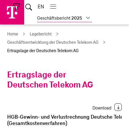
Sprungmarken
Springe
Springe
Home
EN
Suche
direkt
direkt
Hauptnavigation
Hauptnavigation
Schließen
öffnen
öffnen
schließen
zu
zum
Weitere
Geschäftsbericht
2025
Hauptinhalt
Geschäftsberichte
anzeigen
Home
Lagebericht
Geschäftsentwicklung der Deutschen Telekom AG
Ertragslage der Deutschen Telekom AG
Ertragslage der
Deutschen Telekom AG
Download
HGB-Gewinn- und Verlustrechnung Deutsche Telek
(Gesamtkostenverfahren)