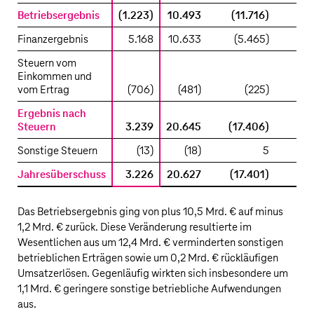
Betriebsergebnis
(1.223)
10.493
(11.716)
Finanzergebnis
5.168
10.633
(5.465)
Steuern vom
Einkommen und
vom Ertrag
(706)
(481)
(225)
Ergebnis nach
Steuern
3.239
20.645
(17.406)
(
Sonstige Steuern
(13)
(18)
5
Jahresüberschuss
3.226
20.627
(17.401)
(
Das Betriebsergebnis ging von plus
10,5 Mrd. €
auf minus
1,2 Mrd. €
zurück. Diese Veränderung resultierte im
Wesentlichen aus um
12,4 Mrd. €
verminderten sonstigen
betrieblichen Erträgen sowie um
0,2 Mrd. €
rückläufigen
Umsatzerlösen. Gegenläufig wirkten sich insbesondere um
1,1 Mrd. €
geringere sonstige betriebliche Aufwendungen
aus.