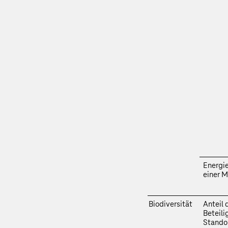
Energi
einer M
Biodiversität
Anteil 
Beteil
Standor