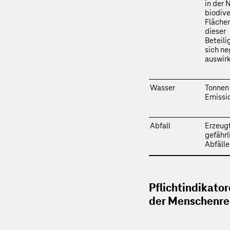
in der 
biodive
Flächen
dieser
Beteil
sich ne
auswir
Wasser
Tonnen
Emissi
Abfall
Erzeug
gefährl
Abfälle
Pflichtindikato
der Menschenre