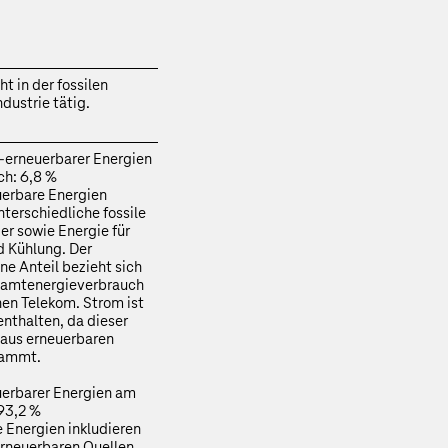
ht in der fossilen
dustrie tätig.
t-erneuerbarer Energien
ch: 6,8 %
uerbare Energien
terschiedliche fossile
er sowie Energie für
 Kühlung. Der
e Anteil bezieht sich
samtenergieverbrauch
en Telekom. Strom ist
enthalten, da dieser
 aus erneuerbaren
tammt.
uerbarer Energien am
93,2 %
 Energien inkludieren
rneuerbaren Quellen,