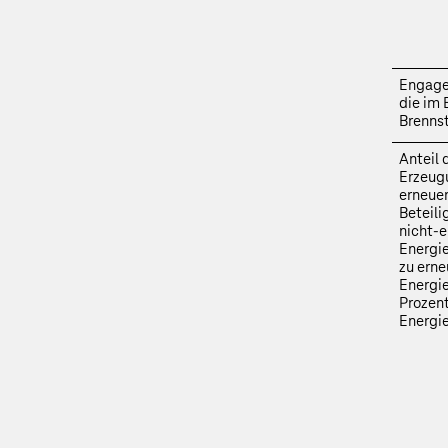
Engage
die im 
Brennst
Anteil 
Erzeug
erneuer
Beteil
nicht-
Energie
zu ern
Energi
Prozen
Energi