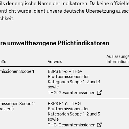
ls der englische Name der Indikatoren. Da keine offiziel
ntlicht wurde, dient unsere deutsche Übersetzung aussch
chkeit.
re umweltbezogene Pflichtindikatoren
Auslassung/
öße
Verweis
Information
issionen Scope 1
ESRS E1‑6 – THG-
Bruttoemissionen der
Kategorien Scope 1, 2 und 3
sowie
THG‑Gesamtemissionen
issionen Scope 2
ESRS E1‑6 – THG-
asiert)
Bruttoemissionen der
Kategorien Scope 1, 2 und 3
sowie
THG‑Gesamtemissionen