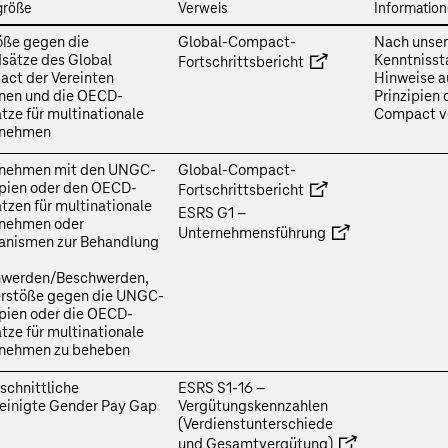
größe
Verweis
Informatio
öße gegen die
Global-Compact-
Nach unser
sätze des Global
Kenntnisst
Fortschrittsbericht
ct der Vereinten
Hinweise a
nen und die OECD-
Prinzipien
ätze für multinationale
Compact v
rnehmen
nehmen mit den UNGC-
Global-Compact-
ipien oder den OECD-
Fortschrittsbericht
ätzen für multinationale
ESRS G1 –
nehmen oder
Unternehmensführung
nismen zur Behandlung
hwerden/Beschwerden,
rstöße gegen die UNGC-
ipien oder die OECD-
ätze für multinationale
nehmen zu beheben
schnittliche
ESRS S1‑16 –
einigte Gender Pay Gap
Vergütungskennzahlen
(Verdienstunterschiede
und Gesamtvergütung)