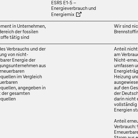
ESRS E1‑5 –
Energieverbrauch und
Energiemix
ment in Unternehmen,
Wir sind nic
Bereich der fossilen
Brennstoffin
offe tätig sind
des Verbrauchs und der
Anteil nich
ung von nicht-
am Verbrau
barer Energie der
Nicht-erne
igungsunternehmen aus
umfassen un
erneuerbaren
Energieträg
quellen im Vergleich
Heizung und
euerbaren
ausgewiesen
equellen, angegeben in
auf den Ge
t der gesamten
der Deutsch
equellen
darin nicht 
vollständig
Energien s
Anteil erne
Verbrauch: 
Erneuerbare
Strom aus e