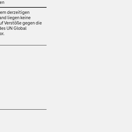
nen
em derzeitigen
and liegen keine
uf Verstöße gegen die
 des UN Global
or.