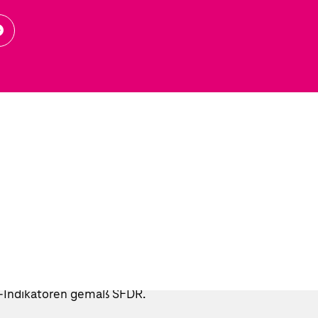
tern
 Finance Disclosure Regulation (SFDR) soll transparente
dukte wesentliche nachteilige Auswirkungen auf Nachhal
ntergrund stellen wir für Investor*innen und Finanzdiens
en nach der SFDR, die sogenannten Principal Adverse Impac
dar.
ndikatoren zu Umwelt-, Sozial- und Arbeitnehmerbelange
ie zur Bekämpfung von Korruption und Bestechung. Für
onzentrieren wir uns bei der Offenlegung auf die für Fin
I-Indikatoren gemäß SFDR.