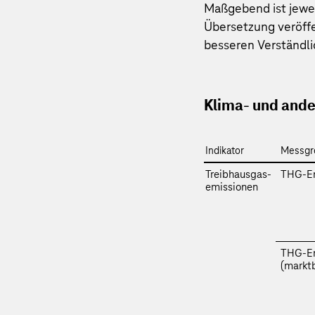
Maßgebend ist jewei
Übersetzung veröffe
besseren Verständli
Klima- und ande
Indikator
Messgr
Treibhausgas­
THG-Em
emissionen
THG-Em
(marktb