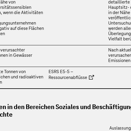
Nähe von
detailliert
rsitätssensiblen
Hauptsitz- 
, wenn die Aktivitäten
in der Nähe
veröffentlic
igungsunternehmen
Untersuchu
gativ auf diese Flächen
werden alle
ken
Überlegunge
Vielfalt ber
 verursachter
Nach aktue
onen in Gewässer
verursachen
Emissionen 
te Tonnen von
ESRS E5‑5 –
ichen und radioaktiven
Ressourcenabflüsse
n
ren in den Bereichen Soziales und Beschäftigu
chte
Auslassung