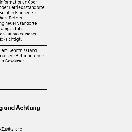
e Informationen über
oder Betriebsstandorte
 solcher Flächen zu
hen. Bei der
ng neuer Standorte
rdings stets
n zur biologischen
ücksichtigt.
llem Kenntnisstand
 unsere Betriebe keine
in Gewässer.
ng und Achtung
/Zusätzliche