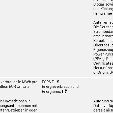
Biogas sowi
und Kühlung
Fernwärme u
Anteil erne
Die Deutsch
Strombedarf
erneuerbare
Berücksicht
Direktbezug
Eigenerzeu
Power Purc
(PPAs), Re
Certificate
Herkunftsn
of Origin, 
everbrauch in MWh pro
ESRS E1‑5 –
illion EUR Umsatz
Energieverbrauch und
Energiemix
der Investitionen in
Aufgrund d
igungsunternehmen mit
Datenverfüg
ten/Betrieben in oder
derzeit nich