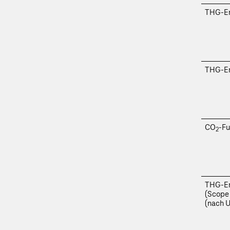
THG-Em
THG-Em
CO
-F
2
THG-Em
(Scope 
(nach 