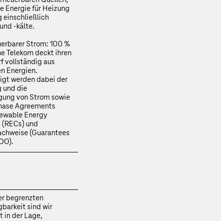
e Energie für Heizung
 einschließlich
nd -kälte.
uerbarer Strom: 100 %
e Telekom deckt ihren
 vollständig aus
n Energien.
igt werden dabei der
 und die
gung von Strom sowie
hase Agreements
newable Energy
s (RECs) und
achweise (Guarantees
GOO).
er begrenzten
barkeit sind wir
t in der Lage,