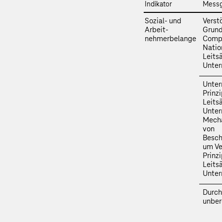
Indikator
Mess
Sozial- und
Verst
Arbeit­
Grund
nehmerbelange
Compa
Natio
Leits
Unte
Unter
Prinz
Leits
Unter
Mecha
von
Besc
um Ve
Prinz
Leits
Unter
Durch
unber