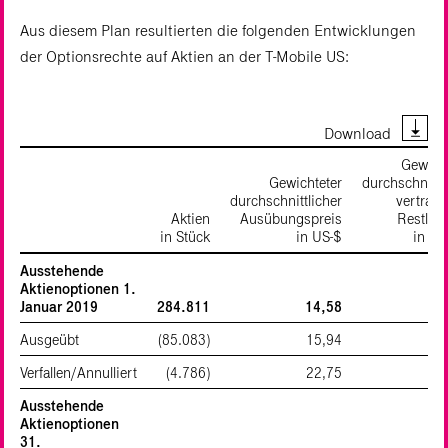
Aus diesem Plan resultierten die folgenden Entwicklungen
der Optionsrechte auf Aktien an der T‑Mobile US:
Download
Gewich
Gewichteter
durchschnittl
durchschnittlicher
vertragl
Aktien
Ausübungs­preis
Restlauf
in Stück
in US‑$
in Ja
Ausstehende
Aktienoptionen 1.
Januar 2019
284.811
14,58
Ausgeübt
(85.083)
15,94
Verfallen/Annulliert
(4.786)
22,75
Ausstehende
Aktienoptionen
31.