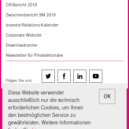
CR-Bericht 2019
Zwischenbericht 9M 2019
Investor-Relations-Kalender
Corporate Website
Downloadcenter
Newsletter für Privataktionäre
Folgen Sie uns:
Diese Website verwendet
OK
Kontakt
Der Konzern
ausschließlich nur die technisch
Impressum
Datenschutz
erforderlichen Cookies, um Ihnen
den bestmöglichen Service zu
Sitemap
Disclaimer
gewährleisten. Weitere Informationen
Glossar