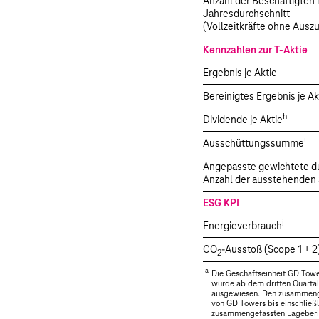
Anzahl der Beschäftigten 
Jahresdurchschnitt
(Vollzeitkräfte ohne Ausz
Kennzahlen zur T-Aktie
Ergebnis je Aktie
Bereinigtes Ergebnis je Ak
h
Dividende je Aktie
i
Ausschüttungssumme
Angepasste gewichtete du
Anzahl der ausstehenden
ESG KPI
j
Energieverbrauch
CO
-Ausstoß (Scope 1 + 2
2
a
Die Geschäftseinheit GD Towe
wurde ab dem dritten Quartal
ausgewiesen. Den zusammengef
von GD Towers bis einschließ
zusammengefassten Lageberic