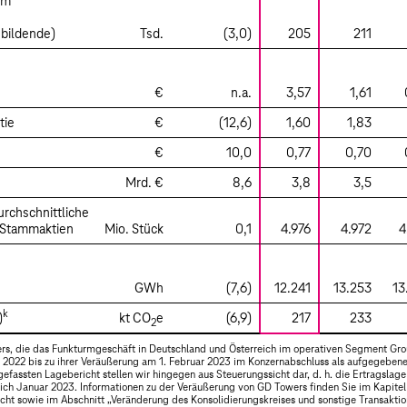
im
ubildende)
Tsd.
(3,0)
205
211
€
n.a.
3,57
1,61
tie
€
(12,6)
1,60
1,83
€
10,0
0,77
0,70
Mrd. €
8,6
3,8
3,5
rchschnittliche
 Stammaktien
Mio. Stück
0,1
4.976
4.972
4
GWh
(7,6)
12.241
13.253
13
k
)
kt CO
e
(6,9)
217
233
2
rs, die das Funkturmgeschäft in Deutschland und Österreich im operativen Segment Gr
 2022 bis zu ihrer Veräußerung am 1. Februar 2023 im Konzernabschluss als aufgegeben
assten Lagebericht stellen wir hingegen aus Steuerungssicht dar, d. h. die Ertragslage
lich Januar 2023. Informationen zu der Veräußerung von GD Towers finden Sie im Kapitel
ht sowie im Abschnitt „
Veränderung des Konsolidierungskreises und sonstige Transakti