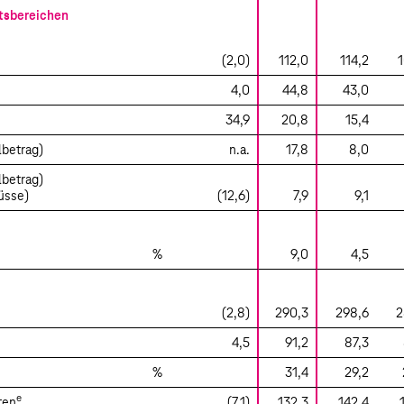
tsbereichen
(2,0)
112,0
114,2
1
4,0
44,8
43,0
34,9
20,8
15,4
lbetrag)
n.a.
17,8
8,0
lbetrag)
üsse)
(12,6)
7,9
9,1
%
9,0
4,5
(2,8)
290,3
298,6
2
4,5
91,2
87,3
%
31,4
29,2
e
ten
(7,1)
132,3
142,4