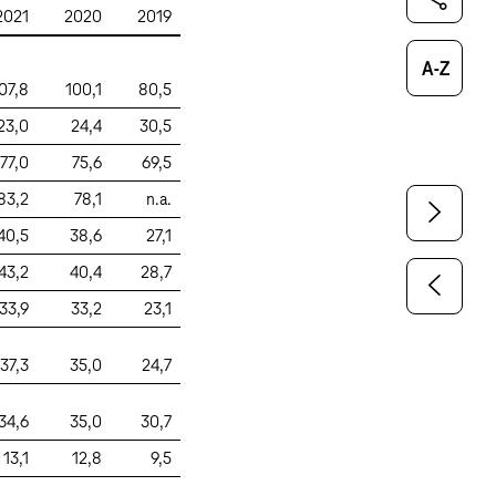
2021
2020
2019
Glossar
07,8
100,1
80,5
23,0
24,4
30,5
77,0
75,6
69,5
83,2
78,1
n.a.
40,5
38,6
27,1
43,2
40,4
28,7
33,9
33,2
23,1
37,3
35,0
24,7
34,6
35,0
30,7
13,1
12,8
9,5