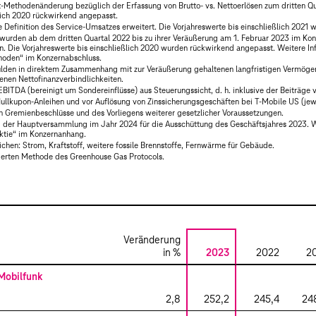
t-Methodenänderung bezüglich der Erfassung von Brutto- vs. Nettoerlösen zum dritten Q
ßlich 2020 rückwirkend angepasst.
 Definition des Service-Umsatzes erweitert. Die Vorjahreswerte bis einschließlich 2021
wurden ab dem dritten Quartal 2022 bis zu ihrer Veräußerung am 1. Februar 2023 im Ko
. Die Vorjahreswerte bis einschließlich 2020 wurden rückwirkend angepasst. Weitere In
hoden
“ im Konzernabschluss.
hulden in direktem Zusammenhang mit zur Veräußerung gehaltenen langfristigen Vermög
nen Nettofinanzverbindlichkeiten.
BITDA (bereinigt um Sondereinflüsse) aus Steuerungssicht, d. h. inklusive der Beiträge
Nullkupon-Anleihen und vor Auflösung von Zinssicherungsgeschäften bei T‑Mobile US (jew
n Gremienbeschlüsse und des Vorliegens weiterer gesetzlicher Voraussetzungen.
 der Hauptversammlung im Jahr 2024 für die Ausschüttung des Geschäftsjahres 2023. We
ktie
“ im Konzernanhang.
hen: Strom, Kraftstoff, weitere fossile Brennstoffe, Fernwärme für Gebäude.
ierten Methode des Greenhouse Gas Protocols.
Veränderung
in %
2023
2022
2
Mobilfunk
2,8
252,2
245,4
24