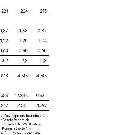
221
224
213
0,87
0,88
0,82
1,22
1,20
1,04
0,64
0,60
0,60
3,2
2,8
2,8
.813
4.743
4.743
.323
12.843
9.324
247
2.512
1.797
oup Development betrieben hat,
er Geschäftsbereich
 beinhaltet die Wertbeiträge
 „
Konzernstruktur
“ im
onen
“ im Konzernabschluss.