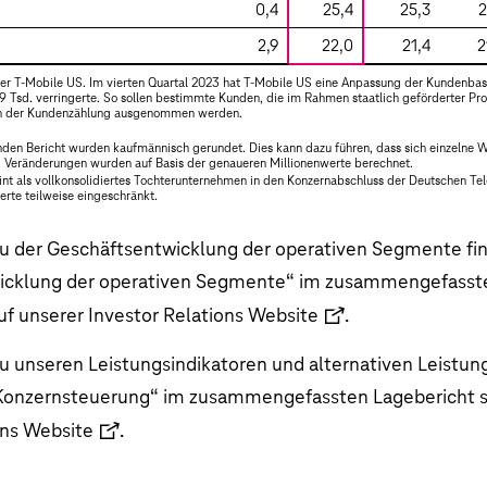
0,4
25,4
25,3
2
2,9
22,0
21,4
2
er T-Mobile US. Im vierten Quartal 2023 hat T-Mobile US eine Anpassung der Kundenbasis
Tsd. verringerte. So sollen bestimmte Kunden, die im Rahmen staatlich geförderter P
on der Kundenzählung ausgenommen werden.
den Bericht wurden kaufmännisch gerundet. Dies kann dazu führen, dass sich einzelne We
eränderungen wurden auf Basis der genaueren Millionenwerte berechnet.
int als vollkonsolidiertes Tochterunternehmen in den Konzernabschluss der Deutschen Te
erte teilweise eingeschränkt.
u der Geschäftsentwicklung der operativen Segmente fin
icklung der operativen Segmente
“ im zusammengefasste
uf unserer
Investor Relations Website
.
u unseren Leistungsindikatoren und alternativen Leistu
Konzernsteuerung
“ im zusammengefassten Lagebericht s
ons Website
.