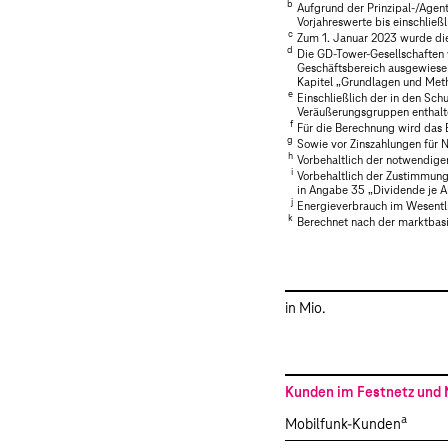
b
Aufgrund der Prinzipal-/Agen
Vorjahreswerte bis einschlie
c
Zum 1. Januar 2023 wurde die
d
Die GD-Tower-Gesellschaften 
Geschäftsbereich ausgewiesen
Kapitel „
Grundlagen und Met
e
Einschließlich der in den Sc
Veräußerungsgruppen enthalte
f
Für die Berechnung wird das E
g
Sowie vor Zinszahlungen für 
h
Vorbehaltlich der notwendige
i
Vorbehaltlich der Zustimmung
in Angabe 35 „
Dividende je A
j
Energieverbrauch im Wesentlic
k
Berechnet nach der marktbas
in Mio.
Kunden im Festnetz und 
a
Mobilfunk-Kunden