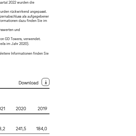
uartal 2022 wurden die
 wurden rückwirkend angepasst.
nzernabschluss als aufgegebener
formationen dazu finden Sie im
enswerten und
 von GD Towers, verwendet.
eils im Jahr 2020).
itere Informationen finden Sie
Download
021
2020
2019
8,2
241,5
184,0