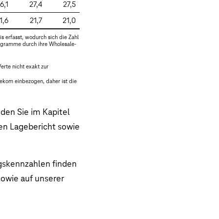
6,1
27,4
27,5
1,6
21,7
21,0
 erfasst, wodurch sich die Zahl
rogramme durch ihre Wholesale-
rte nicht exakt zur
lekom einbezogen, daher ist die
den Sie im Kapitel
n Lagebericht sowie
ngskennzahlen finden
owie auf unserer