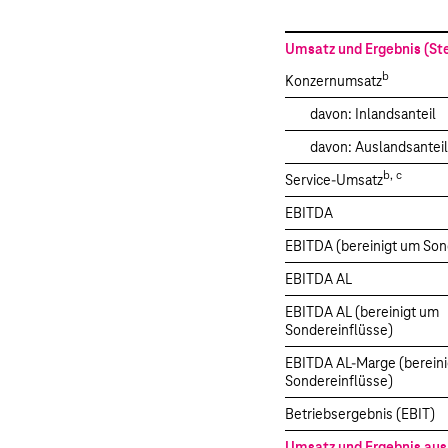
Highlights
Geschäftsentwicklung der Deutsche
Umsatz und Ergebnis (St
Zusammengefasste nichtfinanzielle E
b
Konzernumsatz
Mitarbeitende
davon: Inlandsanteil
Technologie und Innovation
davon: Auslandsanteil
Prognose
b, c
Service-Umsatz
Risiko- und Chancen-Management
EBITDA
Governance und sonstige Angaben
EBITDA (bereinigt um Son
EBITDA AL
EBITDA AL (bereinigt um
Sondereinflüsse)
EBITDA AL-Marge (berein
Sondereinflüsse)
Betriebsergebnis (EBIT)