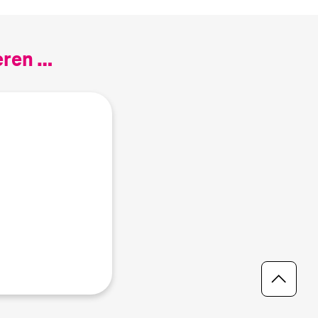
eren …