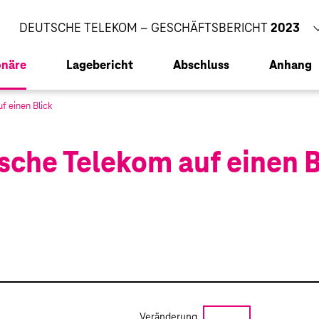
CORPORATE RESPONSIBILITY BERICHT
2023
DEUTSCHE TELEKOM – GESCHÄFTSBERICHT
2023
onäre
Lagebericht
Abschluss
Anhang
f einen Blick
ter
sche Telekom auf einen B
s­prüfers
strechnung
en Entwicklung
m AG 2023
ekom AG 2023
en
en Segmente
Veränderung