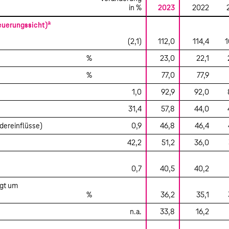
in %
2023
2022
n Telekom AG
a
euerungssicht)
rklärung
(2,1)
112,0
114,4
1
%
23,0
22,1
%
77,0
77,9
1,0
92,9
92,0
31,4
57,8
44,0
dereinflüsse)
0,9
46,8
46,4
42,2
51,2
36,0
0,7
40,5
40,2
igt um
%
36,2
35,1
n.a.
33,8
16,2