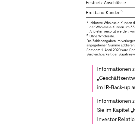
Festnetz-Anschlüsse
b
Breitband-Kunden
a
Inklusive Wholesale-Kunden d
der Wholesale-Kunden um 339 
Anbieter versorgt werden, v
b
Ohne Wholesale.
Die Zahlenangaben im vorliegen
angegebenen Summe addieren. V
Seit dem 1. April 2020 wird Spr
Vergleichbarkeit der Vorjahresw
Informationen z
„
Geschäftsentw
im IR-Back-up a
Informationen z
Sie im Kapitel „
Investor Relati