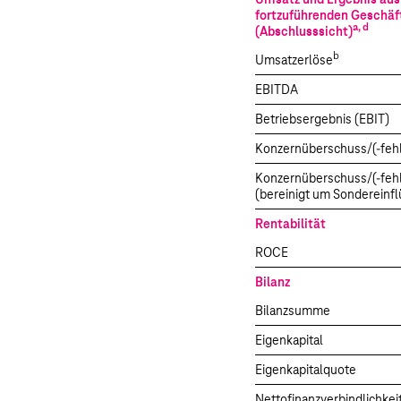
Umsatz und Ergebnis aus
fortzuführenden Geschäf
a, d
(Abschlusssicht)
b
Umsatzerlöse
EBITDA
Betriebsergebnis (EBIT)
Konzernüberschuss/(-feh
Konzernüberschuss/(-feh
(bereinigt um Sondereinfl
Rentabilität
ROCE
Bilanz
Bilanzsumme
Eigenkapital
Eigenkapitalquote
Nettofinanzverbindlichkei