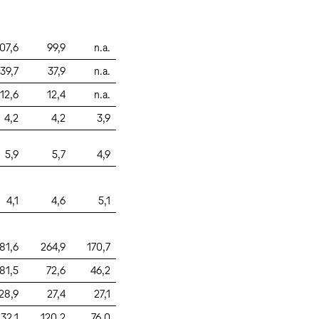
07,6
99,9
n.a.
39,7
37,9
n.a.
12,6
12,4
n.a.
4,2
4,2
3,9
5,9
5,7
4,9
4,1
4,6
5,1
81,6
264,9
170,7
81,5
72,6
46,2
28,9
27,4
27,1
132,1
120,2
76,0