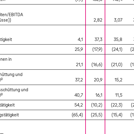
eiten/EBITDA
üsse))
2,82
3,07
tigkeit
4,1
37,3
35,8
25,9
(17,9)
(24,1)
(
onen in
21,1
(16,6)
(21,0)
(
chüttung und
g
)
37,2
20,9
15,2
sschüttung und
g
)
40,7
16,1
11,5
ätigkeit
54,2
(10,2)
(22,3)
(
stätigkeit
(65,4)
(25,5)
(15,4)
(