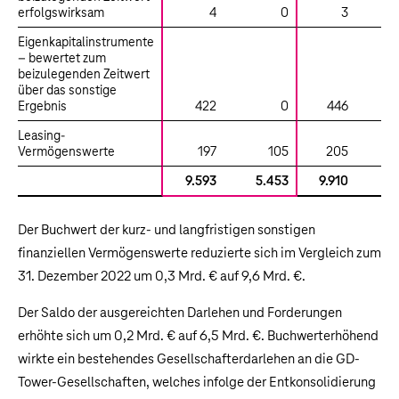
erfolgswirksam
4
0
3
Eigenkapitalinstrumente
– bewertet zum
beizulegenden Zeitwert
über das sonstige
Ergebnis
422
0
446
Leasing-
Vermögenswerte
197
105
205
9.593
5.453
9.910
4.
Der Buchwert der kurz- und langfristigen sonstigen
finanziellen Vermögenswerte reduzierte sich im Vergleich zum
31. Dezember 2022 um
0,3 Mrd. €
auf
9,6 Mrd. €
.
Der Saldo der ausgereichten Darlehen und Forderungen
erhöhte sich um
0,2 Mrd. €
auf
6,5 Mrd. €
. Buchwerterhöhend
wirkte ein bestehendes Gesellschafterdarlehen an die GD-
Tower-Gesellschaften, welches infolge der Entkonsolidierung