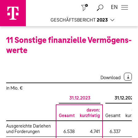
EN
Schließen
GESCHÄFTSBERICHT
2023
11 Sonstige finanzielle Vermögens­
werte
Download
in Mio. €
31.12.2023
31.12.2022
davon:
dav
Gesamt
kurzfristig
Gesamt
kurzfri
Ausgereichte Darlehen
und Forderungen
6.538
4.741
6.337
4