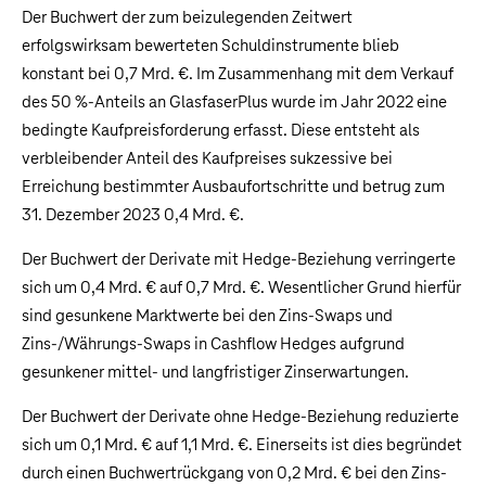
Der Buchwert der zum beizulegenden Zeitwert
erfolgswirksam bewerteten Schuldinstrumente blieb
konstant bei
0,7 Mrd. €
. Im Zusammenhang mit dem Verkauf
des 50 %-Anteils an GlasfaserPlus wurde im Jahr 2022 eine
bedingte Kaufpreisforderung erfasst. Diese entsteht als
verbleibender Anteil des Kaufpreises sukzessive bei
Erreichung bestimmter Ausbaufortschritte und betrug zum
31. Dezember 2023
0,4 Mrd. €
.
Der Buchwert der Derivate mit Hedge-Beziehung verringerte
sich um
0,4 Mrd. €
auf
0,7 Mrd. €
. Wesentlicher Grund hierfür
sind gesunkene Marktwerte bei den Zins-Swaps und
Zins-/Währungs-Swaps in Cashflow Hedges aufgrund
gesunkener mittel- und langfristiger Zinserwartungen.
Der Buchwert der Derivate ohne Hedge-Beziehung reduzierte
sich um
0,1 Mrd. €
auf
1,1 Mrd. €
. Einerseits ist dies begründet
durch einen Buchwertrückgang von
0,2 Mrd. €
bei den Zins-