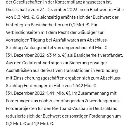
der Gesellschaften in der Konzernbilanz anzusetzen ist.
Dieses hatte zum 31. Dezember 2023 einen Buchwert in Höhe
von
0,3 Mrd. €
. Gleichzeitig erhöhte sich der Buchwert der
hinterlegten Barsicherheiten um
0,2 Mrd. €
. Für
Verbindlichkeiten mit dem Recht der Gläubiger zur
vorrangigen Tilgung bei Ausfall waren am Abschluss-
Stichtag Zahlungsmittel von umgerechnet
64 Mio. €
(31. Dezember 2022:
63 Mio. €
) als Barsicherheit verpfändet.
Aus den Collateral-Verträgen zur Sicherung etwaiger
Ausfallrisiken aus derivativen Transaktionen in Verbindung
mit Zinssicherungsgeschäften ergaben sich zum Abschluss-
Stichtag Forderungen in Höhe von
1.642 Mio. €
(31. Dezember 2022:
1.411 Mio. €
). Im Zusammenhang mit
Forderungen aus noch zu empfangenden Zuwendungen aus
Förderprojekten für den Breitband-Ausbau in Deutschland
reduzierte sich der Buchwert der sonstigen Forderungen um
0,2 Mrd. €
auf
1,9 Mrd. €
.