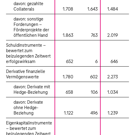
davon: gezahlte
Collaterals
1.708
1.643
1.484
1
davon: sonstige
Forderungen –
Förderprojekte der
öffentlichen Hand
1.863
763
2.019
Schuldinstrumente –
bewertet zum
beizulegenden Zeitwert
erfolgswirksam
652
6
646
Derivative finanzielle
Vermögenswerte
1.780
602
2.273
davon: Derivate mit
Hedge-Beziehung
658
106
1.034
davon: Derivate
ohne Hedge-
Beziehung
1.122
496
1.239
Eigenkapitalinstrumente
– bewertet zum
beizulegenden Zeitwert