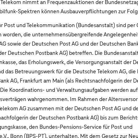
e Telekom nimmt an Frequenzauktionen der Bundesnetzag
bilfunk-Spektren können Ausbauverpflichtungen zur Folg
ür Post und Telekommunikation (Bundesanstalt) sind per
n worden, die unternehmensübergreifende Angelegenhei
G sowie der Deutschen Post AG und der Deutschen Bank
er Deutschen Postbank AG) betreffen. Die Bundesanstalt f
asse, das Erholungswerk, die Versorgungsanstalt der 
d das Betreuungswerk für die Deutsche Telekom AG, die
ank AG, Frankfurt am Main (als Rechtsnachfolgerin der 
 Die Koordinations- und Verwaltungsaufgaben werden auf
sverträgen wahrgenommen. Im Rahmen der Altersversor
 Telekom AG zusammen mit der Deutschen Post AG und d
nachfolgerin der Deutschen Postbank AG) bis zum Bericht
ungskasse, den Bundes-Pensions-Service für Post und
e.V., Bonn
(BPS-PT),
unterhalten. Mit dem Gesetz zur Ne