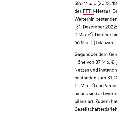
386 Mio. €
(2022:
18
des
FTTH
-Netzes, D
Weiterhin bestande
(31. Dezember 2022
0 Mio. €
). Darüber h
66 Mio. €
) bilanziert.
Gegenüber dem Gem
Höhe von
87 Mio. €
(
Netzes und Instandh
bestanden zum 31. 
10 Mio. €
) und Verbi
hinaus sind aktivier
bilanziert. Zudem h
Gesellschafterdarle