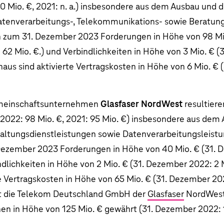
0 Mio. €
, 2021: n. a.) insbesondere aus dem Ausbau und 
atenverarbeitungs-, Telekommunikations- sowie Beratung
n zum 31. Dezember 2023 Forderungen in Höhe von
98 Mi
:
62 Mio. €
.) und Verbindlichkeiten in Höhe von
3 Mio. €
(3
inaus sind aktivierte Vertragskosten in Höhe von
6 Mio. €
(
einschaftsunternehmen
Glasfaser NordWest
resultiere
2022:
98 Mio. €
, 2021:
95 Mio. €
) insbesondere aus dem
altungsdienstleistungen sowie Datenverarbeitungsleistu
Dezember 2023 Forderungen in Höhe von
40 Mio. €
(31. 
ndlichkeiten in Höhe von
2 Mio. €
(31. Dezember 2022:
2 
te Vertragskosten in Höhe von
65 Mio. €
(31. Dezember 20
at die Telekom Deutschland GmbH der
Glasfaser
NordWest
hen in Höhe von
125 Mio. €
gewährt (31. Dezember 2022: