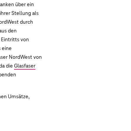
Banken über ein
hrer Stellung als
 NordWest durch
aus den
Eintritts von
 eine
faser NordWest von
 da die
Glasfaser
ebenden
chen Umsätze,