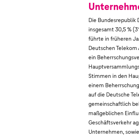
Unternehm
Highlights
Geschäftsentwicklung der Deutsche
Zusammengefasste nichtfinanzielle E
Die Bundesrepublik D
Mitarbeitende
insgesamt 30,5 % (3
führte in früheren 
Technologie und Innovation
Deutschen Telekom 
Prognose
ein Beherrschungsve
Risiko- und Chancen-Management
Hauptversammlungspr
Governance und sonstige Angaben
Stimmen in den Ha
einem Beherrschungs
auf die Deutsche Te
gemeinschaftlich be
maßgeblichen Einfl
Geschäftsverkehr ag
Unternehmen, sowie 