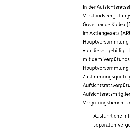
In der Aufsichtsrats
Vorstandsvergütung
Governance Kodex (
im Aktiengesetz (AR
Hauptversammlung d
von dieser gebilligt
mit dem Vergütungss
Hauptversammlung am
Zustimmungsquote geb
Aufsichtsratsvergüt
Aufsichtsratsmitglie
Vergütungsberichts v
Ausführliche In
separaten
Verg