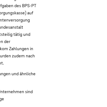
ufgaben des BPS-PT
orgungskasse) auf
amtenversorgung
undesanstalt
eilig tätig und
en der
ekom Zahlungen in
 wurden zudem nach
t.
ungen und ähnliche
 Unternehmen sind
ige