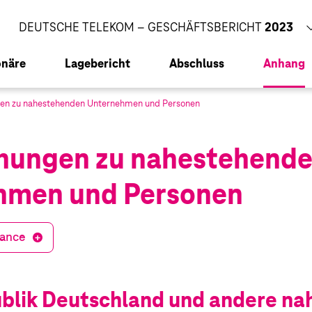
CORPORATE RESPONSIBILITY BERICHT
2023
DEUTSCHE TELEKOM – GESCHÄFTSBERICHT
2023
onäre
Lagebericht
Abschluss
Anhang
en zu nahestehenden Unternehmen und Personen
ter
ehungen zu nahestehend
s­prüfers
hmen und Personen
strechnung
en Entwicklung
m AG 2023
nance
ekom AG 2023
blik Deutschland und andere n
en
en Segmente