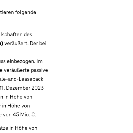
tieren folgende
llschaften des
n)
veräußert. Der bei
ss einbezogen. Im
e veräußerte passive
Sale-and-Leaseback
 31. Dezember 2023
n in Höhe von
e in Höhe von
he von
45 Mio. €
.
tze in Höhe von