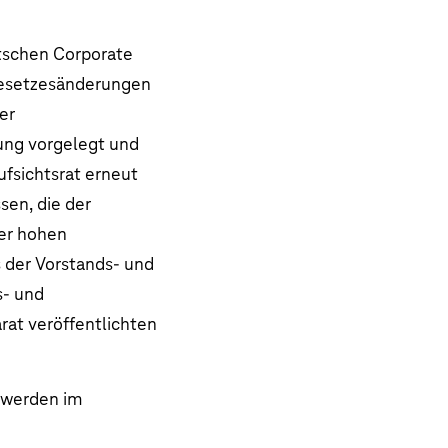
tschen Corporate
Gesetzesänderungen
er
ung vorgelegt und
ufsichtsrat erneut
en, die der
ner hohen
 der Vorstands- und
s- und
rat veröffentlichten
t werden im