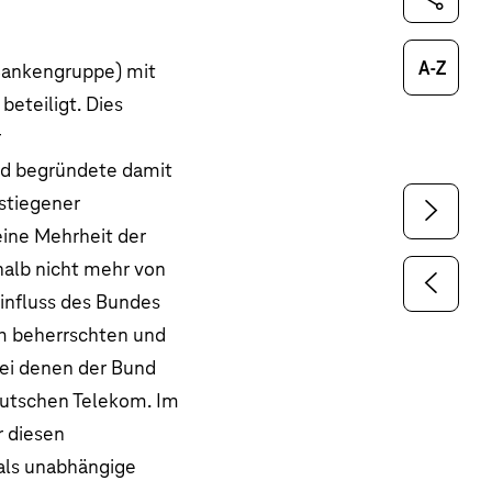
Glossar
 Bankengruppe) mit
eteiligt. Dies
r
d begründete damit
stiegener
ine Mehrheit der
halb nicht mehr von
influss des Bundes
hm beherrschten und
ei denen der Bund
utschen Telekom. Im
r diesen
als unabhängige