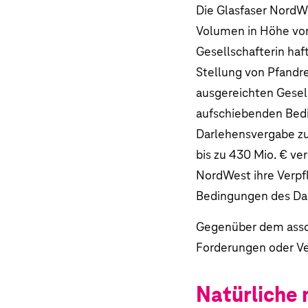
Die Glasfaser NordW
Volumen in Höhe v
Gesellschafterin haf
Stellung von Pfandr
ausgereichten Gesell
aufschiebenden Bedi
Darlehensvergabe zu
bis zu
430 Mio. €
ver
NordWest ihre Verpfl
Bedingungen des Dar
Gegenüber dem ass
Forderungen oder Ve
Natürliche