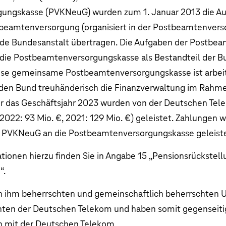
ungskasse (PVKNeuG) wurden zum 1. Januar 2013 die A
eamtenversorgung (organisiert in der Postbeamtenvers
nde Bundesanstalt übertragen. Die Aufgaben der Postbe
die Postbeamtenversorgungskasse als Bestandteil der B
e gemeinsame Postbeamtenversorgungskasse ist arbeitst
den Bund treuhänderisch die Finanzverwaltung im Rahm
ür das Geschäftsjahr 2023 wurden von der Deutschen Tel
2022:
93 Mio. €
, 2021:
129 Mio. €
) geleistet. Zahlungen
s PVKNeuG an die Postbeamtenversorgungskasse geleiste
tionen hierzu finden Sie in Angabe 15 „
Pensionsrückstell
n
“.
n ihm beherrschten und gemeinschaftlich beherrschten
nten der Deutschen Telekom und haben somit gegenseit
 mit der Deutschen Telekom.