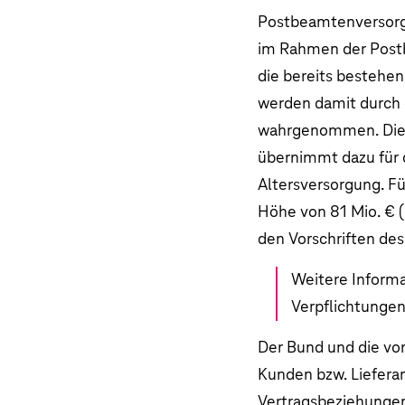
Postbeamtenversorg
im Rahmen der Postb
die bereits bestehe
werden damit durch 
wahrgenommen. Dies
übernimmt dazu für 
Altersversorgung. F
Höhe von
81 Mio. €
(
den Vorschriften de
Weitere Informa
Verpflichtunge
Der Bund und die vo
Kunden bzw. Liefera
Vertragsbeziehungen