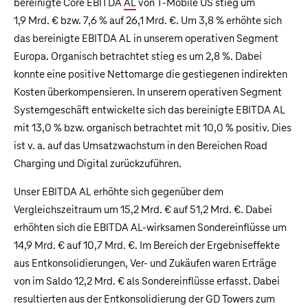
bereinigte Core EBITDA
AL
von T‑Mobile US stieg um
1,9 Mrd. €
bzw. 7,6 % auf
26,1 Mrd. €
. Um 3,8 % erhöhte sich
das bereinigte EBITDA AL in unserem operativen Segment
Europa. Organisch betrachtet stieg es um 2,8 %. Dabei
konnte eine positive Nettomarge die gestiegenen indirekten
Kosten überkompensieren. In unserem operativen Segment
Systemgeschäft entwickelte sich das bereinigte EBITDA AL
mit 13,0 % bzw. organisch betrachtet mit 10,0 % positiv. Dies
ist v. a. auf das Umsatzwachstum in den Bereichen Road
Charging und Digital zurückzuführen.
Unser EBITDA AL erhöhte sich gegenüber dem
Vergleichszeitraum um
15,2 Mrd. €
auf
51,2 Mrd. €
. Dabei
erhöhten sich die EBITDA AL-wirksamen Sondereinflüsse um
14,9 Mrd. €
auf
10,7 Mrd. €
. Im Bereich der Ergebniseffekte
aus Entkonsolidierungen, Ver- und Zukäufen waren Erträge
von im Saldo
12,2 Mrd. €
als Sondereinflüsse erfasst. Dabei
resultierten aus der Entkonsolidierung der GD Towers zum