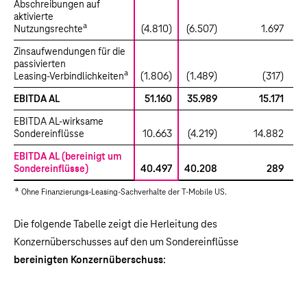
Abschreibungen auf
aktivierte
a
Nutzungsrechte
(4.810)
(6.507)
1.697
Zinsaufwendungen für die
passivierten
a
Leasing-Verbindlichkeiten
(1.806)
(1.489)
(317)
EBITDA AL
51.160
35.989
15.171
EBITDA AL-wirksame
Sondereinflüsse
10.663
(4.219)
14.882
EBITDA AL (bereinigt um
Sondereinflüsse)
40.497
40.208
289
a
Ohne Finanzierungs-Leasing-Sachverhalte der T-Mobile US.
Die folgende Tabelle zeigt die Herleitung des
Konzernüberschusses auf den um Sondereinflüsse
bereinigten Konzernüberschuss
: