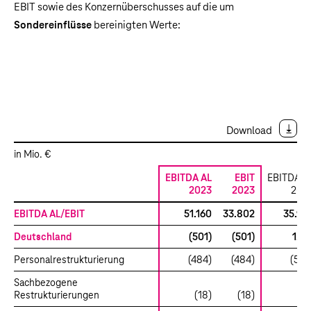
EBIT sowie des Konzernüberschusses auf die um
Sondereinflüsse
bereinigten Werte:
Download
in Mio. €
EBITDA AL
EBIT
EBITDA A
2023
2023
202
EBITDA AL/EBIT
51.160
33.802
35.98
Deutschland
(501)
(501)
1.16
Personalrestrukturierung
(484)
(484)
(523
Sachbezogene
Restrukturierungen
(18)
(18)
(8