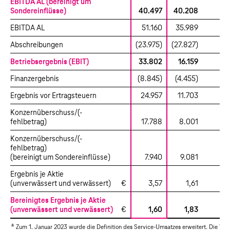
EBITDA AL (bereinigt um
Sondereinflüsse)
40.497
40.208
EBITDA AL
51.160
35.989
Abschreibungen
(23.975)
(27.827)
Betriebsergebnis (EBIT)
33.802
16.159
Finanzergebnis
(8.845)
(4.455)
(
Ergebnis vor Ertragsteuern
24.957
11.703
1
Konzernüberschuss/(-
fehlbetrag)
17.788
8.001
Konzernüberschuss/(-
fehlbetrag)
(bereinigt um Sondereinflüsse)
7.940
9.081
Ergebnis je Aktie
(unverwässert und verwässert)
€
3,57
1,61
Bereinigtes Ergebnis je Aktie
(unverwässert und verwässert)
€
1,60
1,83
a
Zum 1. Januar 2023 wurde die Definition des Service-Umsatzes erweitert. Die Vo