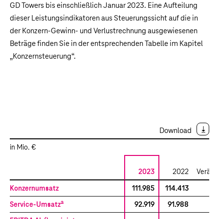
GD Towers bis einschließlich Januar 2023. Eine Aufteilung
dieser Leistungsindikatoren aus Steuerungssicht auf die in
der Konzern-Gewinn- und Verlustrechnung ausgewiesenen
Beträge finden Sie in der entsprechenden Tabelle im Kapitel
„
Konzernsteuerung
“.
Download
in Mio. €
2023
2022
Veränd
Konzernumsatz
111.985
114.413
(
a
Service-Umsatz
92.919
91.988