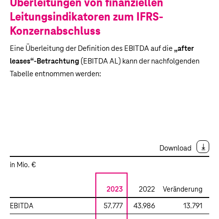
Überleitungen von finanziellen
Leitungsindikatoren zum IFRS-
Konzernabschluss
Eine Überleitung der Definition des EBITDA auf die
„after
leases“-Betrachtung
(EBITDA AL) kann der nachfolgenden
Tabelle entnommen werden:
Download
in Mio. €
Ve
2023
2022
Veränderung
EBITDA
57.777
43.986
13.791