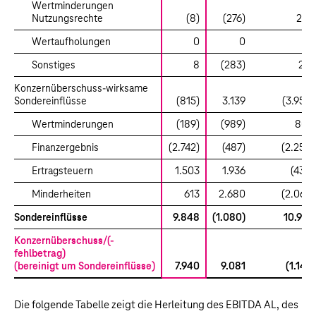
Wertminderungen
Nutzungsrechte
(8)
(276)
268
Wertaufholungen
0
0
0
Sonstiges
8
(283)
291
Konzernüberschuss-wirksame
Sondereinflüsse
(815)
3.139
(3.954)
Wertminderungen
(189)
(989)
800
Finanzergebnis
(2.742)
(487)
(2.255)
Ertragsteuern
1.503
1.936
(433)
Minderheiten
613
2.680
(2.067)
Sondereinflüsse
9.848
(1.080)
10.928
Konzernüberschuss/(-
fehlbetrag)
(bereinigt um Sondereinflüsse)
7.940
9.081
(1.141)
Die folgende Tabelle zeigt die Herleitung des EBITDA AL, des