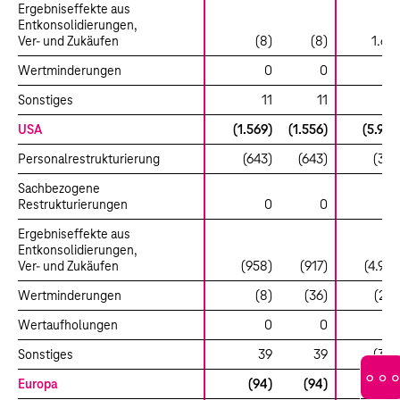
Ergebniseffekte aus
Entkonsolidierungen,
Ver- und Zukäufen
(8)
(8)
1.60
Wertminderungen
0
0
Sonstiges
11
11
8
USA
(1.569)
(1.556)
(5.949
Personalrestrukturierung
(643)
(643)
(352
Sachbezogene
Restrukturierungen
0
0
Ergebniseffekte aus
Entkonsolidierungen,
Ver- und Zukäufen
(958)
(917)
(4.956
Wertminderungen
(8)
(36)
(275
Wertaufholungen
0
0
Sonstiges
39
39
(366
Europa
(94)
(94)
(31