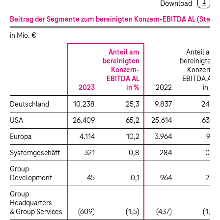
Download
Beitrag der Segmente zum bereinigten Konzern-EBITDA AL (Steue
in Mio. €
Anteil am
Anteil am
bereinigten
bereinigten
Konzern-
Konzern-
EBITDA AL
EBITDA AL
2023
in %
2022
in %
Deutschland
10.238
25,3
9.837
24,5
USA
26.409
65,2
25.614
63,7
Europa
4.114
10,2
3.964
9,9
Systemgeschäft
321
0,8
284
0,7
Group
Development
45
0,1
964
2,4
Group
Headquarters
& Group Services
(609)
(1,5)
(437)
(1,1)