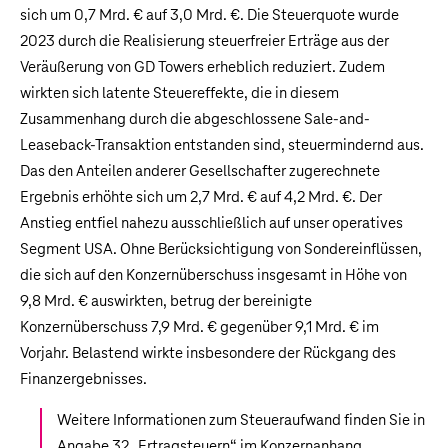
sich um
0,7 Mrd. €
auf
3,0 Mrd. €
. Die Steuerquote wurde
2023 durch die Realisierung steuerfreier Erträge aus der
Veräußerung von GD Towers erheblich reduziert. Zudem
wirkten sich latente Steuereffekte, die in diesem
Zusammenhang durch die abgeschlossene Sale-and-
Leaseback-Transaktion entstanden sind, steuermindernd aus.
Das den Anteilen anderer Gesellschafter zugerechnete
Ergebnis erhöhte sich um
2,7 Mrd. €
auf
4,2 Mrd. €
. Der
Anstieg entfiel nahezu ausschließlich auf unser operatives
Segment USA. Ohne Berücksichtigung von Sondereinflüssen,
die sich auf den Konzernüberschuss insgesamt in Höhe von
9,8 Mrd. €
auswirkten, betrug der bereinigte
Konzernüberschuss
7,9 Mrd. €
gegenüber
9,1 Mrd. €
im
Vorjahr. Belastend wirkte insbesondere der Rückgang des
Finanzergebnisses.
Weitere Informationen zum Steueraufwand finden Sie in
Angabe 32 „
Ertragsteuern
“ im Konzernanhang