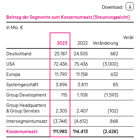
Download
Beitrag der Segmente zum Konzernumsatz (Steuerungssicht)
in Mio. €
Verände
2023
2022
Veränderung
Deutschland
25.187
24.505
682
USA
72.436
75.436
(3.000)
Europa
11.790
11.158
632
Systemgeschäft
3.896
3.811
85
Group Development
115
1.708
(1.593)
(
Group Headquarters
& Group Services
2.305
2.407
(102)
Intersegmentumsatz
(3.744)
(4.612)
868
Konzernumsatz
111.985
114.413
(2.428)