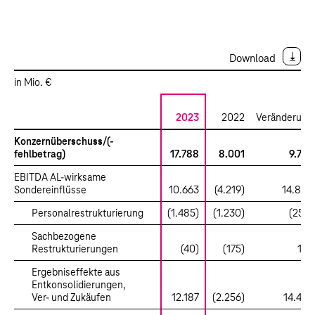
Download
in Mio. €
2023
2022
Veränderung
Konzernüberschuss/(-
fehlbetrag)
17.788
8.001
9.787
EBITDA AL-wirksame
Sondereinflüsse
10.663
(4.219)
14.882
Personalrestrukturierung
(1.485)
(1.230)
(255)
Sachbezogene
Restrukturierungen
(40)
(175)
135
Ergebniseffekte aus
Entkonsolidierungen,
Ver- und Zukäufen
12.187
(2.256)
14.443